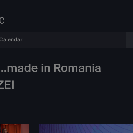
e
Calendar
t...made in Romania
ZEI