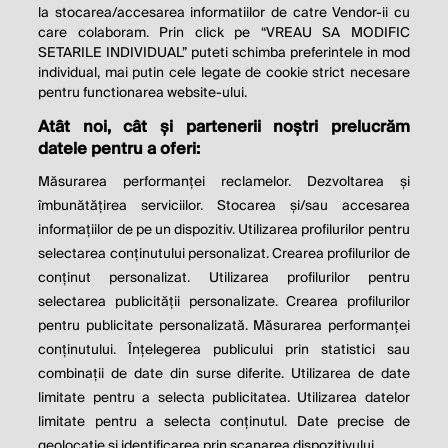
la stocarea/accesarea informatiilor de catre Vendor-ii cu
care colaboram. Prin click pe “VREAU SA MODIFIC
SETARILE INDIVIDUAL” puteti schimba preferintele in mod
individual, mai putin cele legate de cookie strict necesare
pentru functionarea website-ului.
Atât noi, cât și partenerii noștri prelucrăm
THE SOCIAL RESPONSIBILITY OF
datele pentru a oferi:
BUSINESS IS TO INCREASE ITS
Măsurarea performanței reclamelor. Dezvoltarea și
PROFITS.
îmbunătățirea serviciilor. Stocarea și/sau accesarea
informațiilor de pe un dispozitiv. Utilizarea profilurilor pentru
Milton Friedman
selectarea conținutului personalizat. Crearea profilurilor de
conținut personalizat. Utilizarea profilurilor pentru
selectarea publicității personalizate. Crearea profilurilor
© 2026 Profit.ro. Toate drepturile rezervate.
pentru publicitate personalizată. Măsurarea performanței
Dezvoltat de
1616.ro
conținutului. Înțelegerea publicului prin statistici sau
combinații de date din surse diferite. Utilizarea de date
Contact
Publicitate
Despre noi
limitate pentru a selecta publicitatea. Utilizarea datelor
Politica de cookie
Politica de
limitate pentru a selecta conținutul. Date precise de
confidențialitate
Setări cookies
geolocație și identificarea prin scanarea dispozitivului.