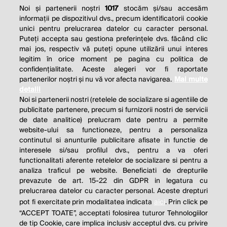
Noi și partenerii noștri
1017
stocăm și/sau accesăm
informații pe dispozitivul dvs., precum identificatorii cookie
unici pentru prelucrarea datelor cu caracter personal.
Puteți accepta sau gestiona preferințele dvs. făcând clic
mai jos, respectiv vă puteți opune utilizării unui interes
legitim în orice moment pe pagina cu politica de
confidențialitate. Aceste alegeri vor fi raportate
partenerilor noștri și nu vă vor afecta navigarea.
Mai multe
detalii
Noi si partenerii nostri (retelele de socializare si agentiile de
publicitate partenere, precum si furnizorii nostri de servicii
de date analitice) prelucram date pentru a permite
website-ului sa functioneze, pentru a personaliza
continutul si anunturile publicitare afisate in functie de
interesele si/sau profilul dvs., pentru a va oferi
functionalitati aferente retelelor de socializare si pentru a
analiza traficul pe website. Beneficiati de drepturile
prevazute de art. 15-22 din GDPR in legatura cu
prelucrarea datelor cu caracter personal. Aceste drepturi
pot fi exercitate prin modalitatea indicata
aici
. Prin click pe
“ACCEPT TOATE”, acceptati folosirea tuturor Tehnologiilor
de tip Cookie, care implica inclusiv acceptul dvs. cu privire