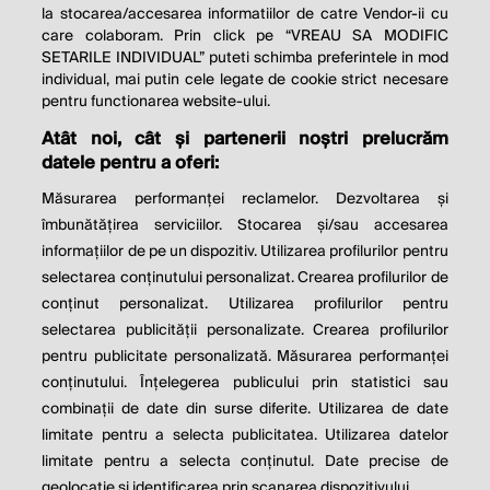
la stocarea/accesarea informatiilor de catre Vendor-ii cu
care colaboram. Prin click pe “VREAU SA MODIFIC
SETARILE INDIVIDUAL” puteti schimba preferintele in mod
individual, mai putin cele legate de cookie strict necesare
pentru functionarea website-ului.
Atât noi, cât și partenerii noștri prelucrăm
THE SOCIAL RESPONSIBILITY OF
datele pentru a oferi:
BUSINESS IS TO INCREASE ITS
Măsurarea performanței reclamelor. Dezvoltarea și
PROFITS.
îmbunătățirea serviciilor. Stocarea și/sau accesarea
informațiilor de pe un dispozitiv. Utilizarea profilurilor pentru
Milton Friedman
selectarea conținutului personalizat. Crearea profilurilor de
conținut personalizat. Utilizarea profilurilor pentru
selectarea publicității personalizate. Crearea profilurilor
© 2026 Profit.ro. Toate drepturile rezervate.
pentru publicitate personalizată. Măsurarea performanței
Dezvoltat de
1616.ro
conținutului. Înțelegerea publicului prin statistici sau
combinații de date din surse diferite. Utilizarea de date
Contact
Publicitate
Despre noi
limitate pentru a selecta publicitatea. Utilizarea datelor
Politica de cookie
Politica de
limitate pentru a selecta conținutul. Date precise de
confidențialitate
Setări cookies
geolocație și identificarea prin scanarea dispozitivului.