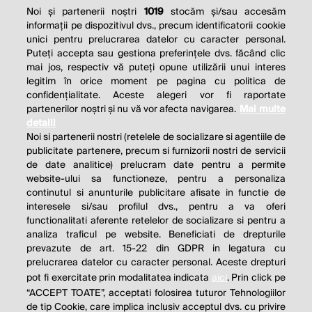
Noi și partenerii noștri
1019
stocăm și/sau accesăm
informații pe dispozitivul dvs., precum identificatorii cookie
unici pentru prelucrarea datelor cu caracter personal.
Puteți accepta sau gestiona preferințele dvs. făcând clic
mai jos, respectiv vă puteți opune utilizării unui interes
legitim în orice moment pe pagina cu politica de
confidențialitate. Aceste alegeri vor fi raportate
partenerilor noștri și nu vă vor afecta navigarea.
Mai multe
detalii
Noi si partenerii nostri (retelele de socializare si agentiile de
publicitate partenere, precum si furnizorii nostri de servicii
de date analitice) prelucram date pentru a permite
website-ului sa functioneze, pentru a personaliza
continutul si anunturile publicitare afisate in functie de
interesele si/sau profilul dvs., pentru a va oferi
functionalitati aferente retelelor de socializare si pentru a
analiza traficul pe website. Beneficiati de drepturile
prevazute de art. 15-22 din GDPR in legatura cu
prelucrarea datelor cu caracter personal. Aceste drepturi
pot fi exercitate prin modalitatea indicata
aici
. Prin click pe
“ACCEPT TOATE”, acceptati folosirea tuturor Tehnologiilor
de tip Cookie, care implica inclusiv acceptul dvs. cu privire