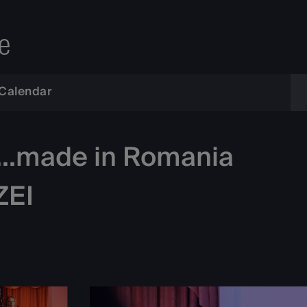
e
Calendar
t...made in Romania
ZEI