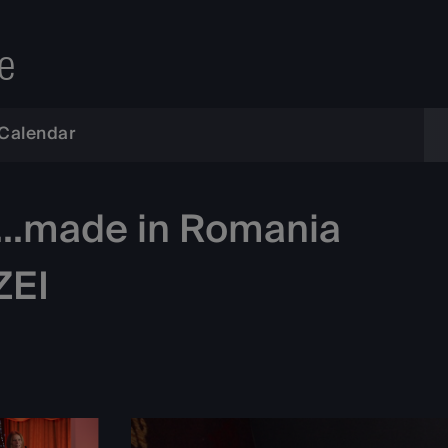
e
Calendar
t...made in Romania
ZEI