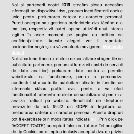
Noi și partenerii noștri
1019
stocăm și/sau accesăm
informații pe dispozitivul dvs., precum identificatorii cookie
unici pentru prelucrarea datelor cu caracter personal.
Puteți accepta sau gestiona preferințele dvs. făcând clic
mai jos, respectiv vă puteți opune utilizării unui interes
legitim în orice moment pe pagina cu politica de
confidențialitate. Aceste alegeri vor fi raportate
partenerilor noștri și nu vă vor afecta navigarea.
Mai multe
detalii
Noi si partenerii nostri (retelele de socializare si agentiile de
publicitate partenere, precum si furnizorii nostri de servicii
de date analitice) prelucram date pentru a permite
website-ului sa functioneze, pentru a personaliza
continutul si anunturile publicitare afisate in functie de
interesele si/sau profilul dvs., pentru a va oferi
functionalitati aferente retelelor de socializare si pentru a
analiza traficul pe website. Beneficiati de drepturile
prevazute de art. 15-22 din GDPR in legatura cu
prelucrarea datelor cu caracter personal. Aceste drepturi
pot fi exercitate prin modalitatea indicata
aici
. Prin click pe
“ACCEPT TOATE”, acceptati folosirea tuturor Tehnologiilor
de tip Cookie, care implica inclusiv acceptul dvs. cu privire