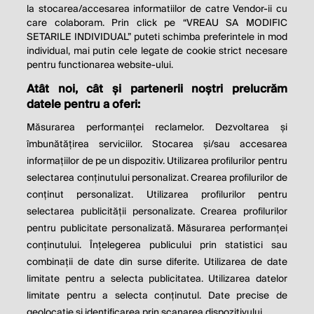
la stocarea/accesarea informatiilor de catre Vendor-ii cu
care colaboram. Prin click pe “VREAU SA MODIFIC
SETARILE INDIVIDUAL” puteti schimba preferintele in mod
individual, mai putin cele legate de cookie strict necesare
pentru functionarea website-ului.
Atât noi, cât și partenerii noștri prelucrăm
THE SOCIAL RESPONSIBILITY OF
datele pentru a oferi:
BUSINESS IS TO INCREASE ITS
Măsurarea performanței reclamelor. Dezvoltarea și
PROFITS.
îmbunătățirea serviciilor. Stocarea și/sau accesarea
informațiilor de pe un dispozitiv. Utilizarea profilurilor pentru
Milton Friedman
selectarea conținutului personalizat. Crearea profilurilor de
conținut personalizat. Utilizarea profilurilor pentru
selectarea publicității personalizate. Crearea profilurilor
© 2026 Profit.ro. Toate drepturile rezervate.
pentru publicitate personalizată. Măsurarea performanței
Dezvoltat de
1616.ro
conținutului. Înțelegerea publicului prin statistici sau
combinații de date din surse diferite. Utilizarea de date
Contact
Publicitate
Despre noi
limitate pentru a selecta publicitatea. Utilizarea datelor
Politica de cookie
Politica de
limitate pentru a selecta conținutul. Date precise de
confidențialitate
Setări cookies
geolocație și identificarea prin scanarea dispozitivului.