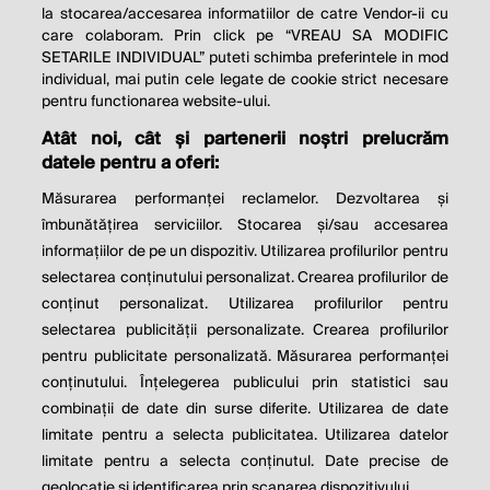
la stocarea/accesarea informatiilor de catre Vendor-ii cu
care colaboram. Prin click pe “VREAU SA MODIFIC
SETARILE INDIVIDUAL” puteti schimba preferintele in mod
individual, mai putin cele legate de cookie strict necesare
pentru functionarea website-ului.
Atât noi, cât și partenerii noștri prelucrăm
THE SOCIAL RESPONSIBILITY OF
datele pentru a oferi:
BUSINESS IS TO INCREASE ITS
Măsurarea performanței reclamelor. Dezvoltarea și
PROFITS.
îmbunătățirea serviciilor. Stocarea și/sau accesarea
informațiilor de pe un dispozitiv. Utilizarea profilurilor pentru
Milton Friedman
selectarea conținutului personalizat. Crearea profilurilor de
conținut personalizat. Utilizarea profilurilor pentru
selectarea publicității personalizate. Crearea profilurilor
© 2026 Profit.ro. Toate drepturile rezervate.
pentru publicitate personalizată. Măsurarea performanței
Dezvoltat de
1616.ro
conținutului. Înțelegerea publicului prin statistici sau
combinații de date din surse diferite. Utilizarea de date
Contact
Publicitate
Despre noi
limitate pentru a selecta publicitatea. Utilizarea datelor
Politica de cookie
Politica de
limitate pentru a selecta conținutul. Date precise de
confidențialitate
Setări cookies
geolocație și identificarea prin scanarea dispozitivului.