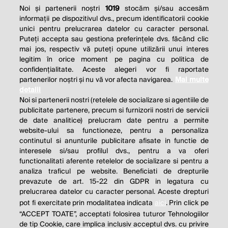
Noi și partenerii noștri
1019
stocăm și/sau accesăm
informații pe dispozitivul dvs., precum identificatorii cookie
unici pentru prelucrarea datelor cu caracter personal.
Puteți accepta sau gestiona preferințele dvs. făcând clic
mai jos, respectiv vă puteți opune utilizării unui interes
legitim în orice moment pe pagina cu politica de
confidențialitate. Aceste alegeri vor fi raportate
partenerilor noștri și nu vă vor afecta navigarea.
Mai multe
detalii
Noi si partenerii nostri (retelele de socializare si agentiile de
publicitate partenere, precum si furnizorii nostri de servicii
de date analitice) prelucram date pentru a permite
website-ului sa functioneze, pentru a personaliza
continutul si anunturile publicitare afisate in functie de
interesele si/sau profilul dvs., pentru a va oferi
functionalitati aferente retelelor de socializare si pentru a
analiza traficul pe website. Beneficiati de drepturile
prevazute de art. 15-22 din GDPR in legatura cu
prelucrarea datelor cu caracter personal. Aceste drepturi
pot fi exercitate prin modalitatea indicata
aici
. Prin click pe
“ACCEPT TOATE”, acceptati folosirea tuturor Tehnologiilor
de tip Cookie, care implica inclusiv acceptul dvs. cu privire