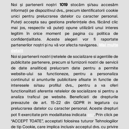
Noi și partenerii noștri
1019
stocăm și/sau accesăm
informații pe dispozitivul dvs., precum identificatorii cookie
unici pentru prelucrarea datelor cu caracter personal.
Puteți accepta sau gestiona preferințele dvs. făcând clic
mai jos, respectiv vă puteți opune utilizării unui interes
legitim în orice moment pe pagina cu politica de
confidențialitate. Aceste alegeri vor fi raportate
partenerilor noștri și nu vă vor afecta navigarea.
Mai multe
detalii
Noi si partenerii nostri (retelele de socializare si agentiile de
publicitate partenere, precum si furnizorii nostri de servicii
de date analitice) prelucram date pentru a permite
website-ului sa functioneze, pentru a personaliza
continutul si anunturile publicitare afisate in functie de
interesele si/sau profilul dvs., pentru a va oferi
functionalitati aferente retelelor de socializare si pentru a
analiza traficul pe website. Beneficiati de drepturile
prevazute de art. 15-22 din GDPR in legatura cu
prelucrarea datelor cu caracter personal. Aceste drepturi
pot fi exercitate prin modalitatea indicata
aici
. Prin click pe
“ACCEPT TOATE”, acceptati folosirea tuturor Tehnologiilor
de tip Cookie, care implica inclusiv acceptul dvs. cu privire