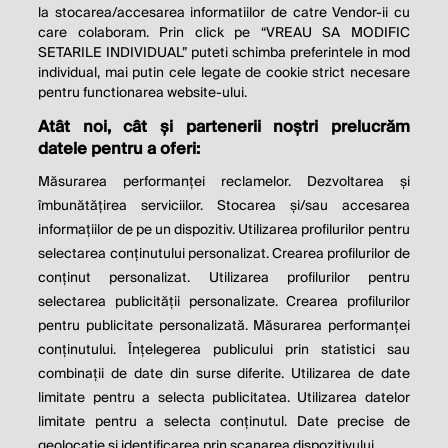
la stocarea/accesarea informatiilor de catre Vendor-ii cu
care colaboram. Prin click pe “VREAU SA MODIFIC
SETARILE INDIVIDUAL” puteti schimba preferintele in mod
individual, mai putin cele legate de cookie strict necesare
pentru functionarea website-ului.
Atât noi, cât și partenerii noștri prelucrăm
THE SOCIAL RESPONSIBILITY OF
datele pentru a oferi:
BUSINESS IS TO INCREASE ITS
Măsurarea performanței reclamelor. Dezvoltarea și
PROFITS.
îmbunătățirea serviciilor. Stocarea și/sau accesarea
informațiilor de pe un dispozitiv. Utilizarea profilurilor pentru
Milton Friedman
selectarea conținutului personalizat. Crearea profilurilor de
conținut personalizat. Utilizarea profilurilor pentru
selectarea publicității personalizate. Crearea profilurilor
© 2026 Profit.ro. Toate drepturile rezervate.
pentru publicitate personalizată. Măsurarea performanței
Dezvoltat de
1616.ro
conținutului. Înțelegerea publicului prin statistici sau
combinații de date din surse diferite. Utilizarea de date
Contact
Publicitate
Despre noi
limitate pentru a selecta publicitatea. Utilizarea datelor
Politica de cookie
Politica de
limitate pentru a selecta conținutul. Date precise de
confidențialitate
Setări cookies
geolocație și identificarea prin scanarea dispozitivului.