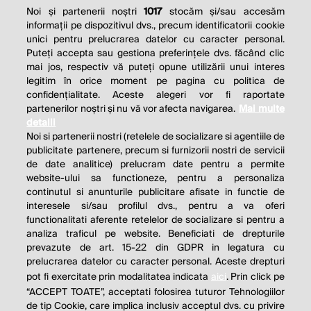
Noi și partenerii noștri
1017
stocăm și/sau accesăm
informații pe dispozitivul dvs., precum identificatorii cookie
unici pentru prelucrarea datelor cu caracter personal.
Puteți accepta sau gestiona preferințele dvs. făcând clic
mai jos, respectiv vă puteți opune utilizării unui interes
legitim în orice moment pe pagina cu politica de
confidențialitate. Aceste alegeri vor fi raportate
partenerilor noștri și nu vă vor afecta navigarea.
Mai multe
detalii
Noi si partenerii nostri (retelele de socializare si agentiile de
publicitate partenere, precum si furnizorii nostri de servicii
de date analitice) prelucram date pentru a permite
website-ului sa functioneze, pentru a personaliza
continutul si anunturile publicitare afisate in functie de
interesele si/sau profilul dvs., pentru a va oferi
functionalitati aferente retelelor de socializare si pentru a
analiza traficul pe website. Beneficiati de drepturile
prevazute de art. 15-22 din GDPR in legatura cu
prelucrarea datelor cu caracter personal. Aceste drepturi
pot fi exercitate prin modalitatea indicata
aici
. Prin click pe
“ACCEPT TOATE”, acceptati folosirea tuturor Tehnologiilor
de tip Cookie, care implica inclusiv acceptul dvs. cu privire