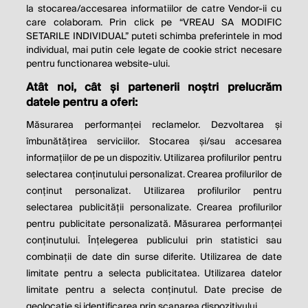
la stocarea/accesarea informatiilor de catre Vendor-ii cu
care colaboram. Prin click pe “VREAU SA MODIFIC
SETARILE INDIVIDUAL” puteti schimba preferintele in mod
individual, mai putin cele legate de cookie strict necesare
pentru functionarea website-ului.
Atât noi, cât și partenerii noștri prelucrăm
THE SOCIAL RESPONSIBILITY OF
datele pentru a oferi:
BUSINESS IS TO INCREASE ITS
Măsurarea performanței reclamelor. Dezvoltarea și
PROFITS.
îmbunătățirea serviciilor. Stocarea și/sau accesarea
informațiilor de pe un dispozitiv. Utilizarea profilurilor pentru
Milton Friedman
selectarea conținutului personalizat. Crearea profilurilor de
conținut personalizat. Utilizarea profilurilor pentru
selectarea publicității personalizate. Crearea profilurilor
© 2026 Profit.ro. Toate drepturile rezervate.
pentru publicitate personalizată. Măsurarea performanței
Dezvoltat de
1616.ro
conținutului. Înțelegerea publicului prin statistici sau
combinații de date din surse diferite. Utilizarea de date
Contact
Publicitate
Despre noi
limitate pentru a selecta publicitatea. Utilizarea datelor
Politica de cookie
Politica de
limitate pentru a selecta conținutul. Date precise de
confidențialitate
Setări cookies
geolocație și identificarea prin scanarea dispozitivului.