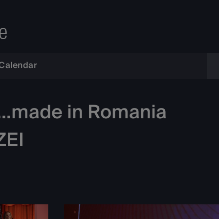
e
Calendar
t...made in Romania
ZEI