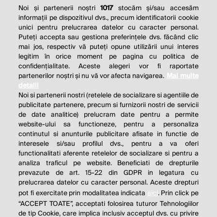
Noi și partenerii noștri
1017
stocăm și/sau accesăm
informații pe dispozitivul dvs., precum identificatorii cookie
unici pentru prelucrarea datelor cu caracter personal.
Puteți accepta sau gestiona preferințele dvs. făcând clic
mai jos, respectiv vă puteți opune utilizării unui interes
legitim în orice moment pe pagina cu politica de
confidențialitate. Aceste alegeri vor fi raportate
partenerilor noștri și nu vă vor afecta navigarea.
Mai multe
detalii
Noi si partenerii nostri (retelele de socializare si agentiile de
publicitate partenere, precum si furnizorii nostri de servicii
de date analitice) prelucram date pentru a permite
website-ului sa functioneze, pentru a personaliza
continutul si anunturile publicitare afisate in functie de
interesele si/sau profilul dvs., pentru a va oferi
functionalitati aferente retelelor de socializare si pentru a
analiza traficul pe website. Beneficiati de drepturile
prevazute de art. 15-22 din GDPR in legatura cu
prelucrarea datelor cu caracter personal. Aceste drepturi
pot fi exercitate prin modalitatea indicata
aici
. Prin click pe
“ACCEPT TOATE”, acceptati folosirea tuturor Tehnologiilor
de tip Cookie, care implica inclusiv acceptul dvs. cu privire