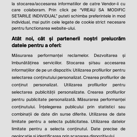
la stocarea/accesarea informatiilor de catre Vendor-ii cu
care colaboram. Prin click pe “VREAU SA MODIFIC
SETARILE INDIVIDUAL” puteti schimba preferintele in mod
individual, mai putin cele legate de cookie strict necesare
pentru functionarea website-ului.
Atât noi, cât și partenerii noștri prelucrăm
THE SOCIAL RESPONSIBILITY OF
datele pentru a oferi:
BUSINESS IS TO INCREASE ITS
Măsurarea performanței reclamelor. Dezvoltarea și
PROFITS.
îmbunătățirea serviciilor. Stocarea și/sau accesarea
informațiilor de pe un dispozitiv. Utilizarea profilurilor pentru
Milton Friedman
selectarea conținutului personalizat. Crearea profilurilor de
conținut personalizat. Utilizarea profilurilor pentru
selectarea publicității personalizate. Crearea profilurilor
© 2026 Profit.ro. Toate drepturile rezervate.
pentru publicitate personalizată. Măsurarea performanței
Dezvoltat de
1616.ro
conținutului. Înțelegerea publicului prin statistici sau
combinații de date din surse diferite. Utilizarea de date
Contact
Publicitate
Despre noi
limitate pentru a selecta publicitatea. Utilizarea datelor
Politica de cookie
Politica de
limitate pentru a selecta conținutul. Date precise de
confidențialitate
Setări cookies
geolocație și identificarea prin scanarea dispozitivului.