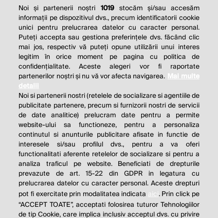
Noi și partenerii noștri
1019
stocăm și/sau accesăm
informații pe dispozitivul dvs., precum identificatorii cookie
unici pentru prelucrarea datelor cu caracter personal.
Puteți accepta sau gestiona preferințele dvs. făcând clic
mai jos, respectiv vă puteți opune utilizării unui interes
legitim în orice moment pe pagina cu politica de
confidențialitate. Aceste alegeri vor fi raportate
partenerilor noștri și nu vă vor afecta navigarea.
Mai multe
detalii
Noi si partenerii nostri (retelele de socializare si agentiile de
publicitate partenere, precum si furnizorii nostri de servicii
de date analitice) prelucram date pentru a permite
website-ului sa functioneze, pentru a personaliza
continutul si anunturile publicitare afisate in functie de
interesele si/sau profilul dvs., pentru a va oferi
functionalitati aferente retelelor de socializare si pentru a
analiza traficul pe website. Beneficiati de drepturile
prevazute de art. 15-22 din GDPR in legatura cu
prelucrarea datelor cu caracter personal. Aceste drepturi
pot fi exercitate prin modalitatea indicata
aici
. Prin click pe
“ACCEPT TOATE”, acceptati folosirea tuturor Tehnologiilor
de tip Cookie, care implica inclusiv acceptul dvs. cu privire