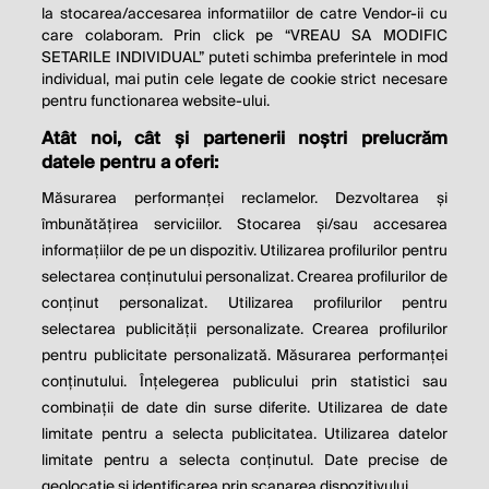
la stocarea/accesarea informatiilor de catre Vendor-ii cu
care colaboram. Prin click pe “VREAU SA MODIFIC
SETARILE INDIVIDUAL” puteti schimba preferintele in mod
individual, mai putin cele legate de cookie strict necesare
pentru functionarea website-ului.
Atât noi, cât și partenerii noștri prelucrăm
THE SOCIAL RESPONSIBILITY OF
datele pentru a oferi:
BUSINESS IS TO INCREASE ITS
Măsurarea performanței reclamelor. Dezvoltarea și
PROFITS.
îmbunătățirea serviciilor. Stocarea și/sau accesarea
informațiilor de pe un dispozitiv. Utilizarea profilurilor pentru
Milton Friedman
selectarea conținutului personalizat. Crearea profilurilor de
conținut personalizat. Utilizarea profilurilor pentru
selectarea publicității personalizate. Crearea profilurilor
© 2026 Profit.ro. Toate drepturile rezervate.
pentru publicitate personalizată. Măsurarea performanței
Dezvoltat de
1616.ro
conținutului. Înțelegerea publicului prin statistici sau
combinații de date din surse diferite. Utilizarea de date
Contact
Publicitate
Despre noi
limitate pentru a selecta publicitatea. Utilizarea datelor
Politica de cookie
Politica de
limitate pentru a selecta conținutul. Date precise de
confidențialitate
Setări cookies
geolocație și identificarea prin scanarea dispozitivului.