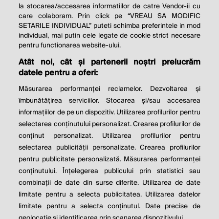
la stocarea/accesarea informatiilor de catre Vendor-ii cu
care colaboram. Prin click pe “VREAU SA MODIFIC
SETARILE INDIVIDUAL” puteti schimba preferintele in mod
individual, mai putin cele legate de cookie strict necesare
pentru functionarea website-ului.
Atât noi, cât și partenerii noștri prelucrăm
THE SOCIAL RESPONSIBILITY OF
datele pentru a oferi:
BUSINESS IS TO INCREASE ITS
Măsurarea performanței reclamelor. Dezvoltarea și
PROFITS.
îmbunătățirea serviciilor. Stocarea și/sau accesarea
informațiilor de pe un dispozitiv. Utilizarea profilurilor pentru
Milton Friedman
selectarea conținutului personalizat. Crearea profilurilor de
conținut personalizat. Utilizarea profilurilor pentru
selectarea publicității personalizate. Crearea profilurilor
© 2026 Profit.ro. Toate drepturile rezervate.
pentru publicitate personalizată. Măsurarea performanței
Dezvoltat de
1616.ro
conținutului. Înțelegerea publicului prin statistici sau
combinații de date din surse diferite. Utilizarea de date
Contact
Publicitate
Despre noi
limitate pentru a selecta publicitatea. Utilizarea datelor
Politica de cookie
Politica de
limitate pentru a selecta conținutul. Date precise de
confidențialitate
Setări cookies
geolocație și identificarea prin scanarea dispozitivului.