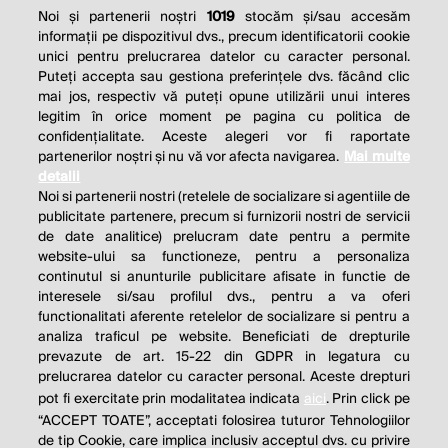
Noi și partenerii noștri
1019
stocăm și/sau accesăm
informații pe dispozitivul dvs., precum identificatorii cookie
unici pentru prelucrarea datelor cu caracter personal.
Puteți accepta sau gestiona preferințele dvs. făcând clic
mai jos, respectiv vă puteți opune utilizării unui interes
legitim în orice moment pe pagina cu politica de
confidențialitate. Aceste alegeri vor fi raportate
partenerilor noștri și nu vă vor afecta navigarea.
Mai multe
detalii
Noi si partenerii nostri (retelele de socializare si agentiile de
publicitate partenere, precum si furnizorii nostri de servicii
de date analitice) prelucram date pentru a permite
website-ului sa functioneze, pentru a personaliza
continutul si anunturile publicitare afisate in functie de
interesele si/sau profilul dvs., pentru a va oferi
functionalitati aferente retelelor de socializare si pentru a
analiza traficul pe website. Beneficiati de drepturile
prevazute de art. 15-22 din GDPR in legatura cu
prelucrarea datelor cu caracter personal. Aceste drepturi
pot fi exercitate prin modalitatea indicata
aici
. Prin click pe
“ACCEPT TOATE”, acceptati folosirea tuturor Tehnologiilor
de tip Cookie, care implica inclusiv acceptul dvs. cu privire