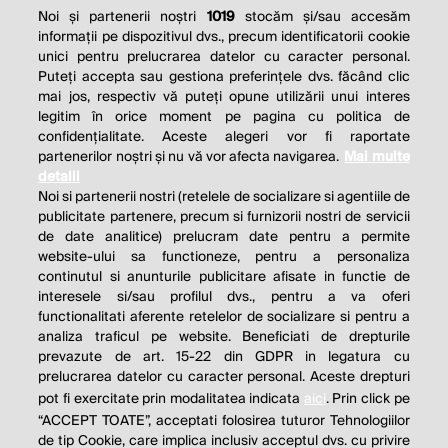
Noi și partenerii noștri
1019
stocăm și/sau accesăm
informații pe dispozitivul dvs., precum identificatorii cookie
unici pentru prelucrarea datelor cu caracter personal.
Puteți accepta sau gestiona preferințele dvs. făcând clic
mai jos, respectiv vă puteți opune utilizării unui interes
legitim în orice moment pe pagina cu politica de
confidențialitate. Aceste alegeri vor fi raportate
partenerilor noștri și nu vă vor afecta navigarea.
Mai multe
detalii
Noi si partenerii nostri (retelele de socializare si agentiile de
publicitate partenere, precum si furnizorii nostri de servicii
de date analitice) prelucram date pentru a permite
website-ului sa functioneze, pentru a personaliza
continutul si anunturile publicitare afisate in functie de
interesele si/sau profilul dvs., pentru a va oferi
functionalitati aferente retelelor de socializare si pentru a
analiza traficul pe website. Beneficiati de drepturile
prevazute de art. 15-22 din GDPR in legatura cu
prelucrarea datelor cu caracter personal. Aceste drepturi
pot fi exercitate prin modalitatea indicata
aici
. Prin click pe
“ACCEPT TOATE”, acceptati folosirea tuturor Tehnologiilor
de tip Cookie, care implica inclusiv acceptul dvs. cu privire