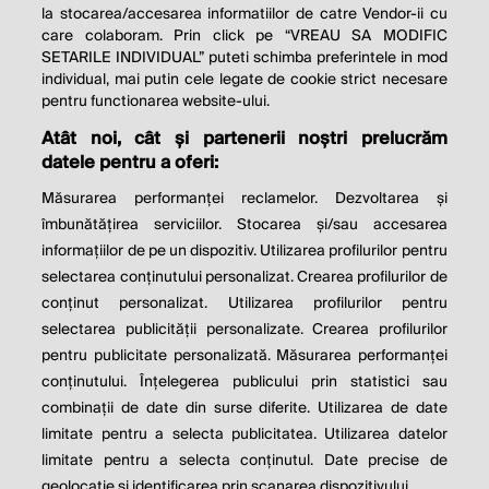
la stocarea/accesarea informatiilor de catre Vendor-ii cu
care colaboram. Prin click pe “VREAU SA MODIFIC
SETARILE INDIVIDUAL” puteti schimba preferintele in mod
individual, mai putin cele legate de cookie strict necesare
pentru functionarea website-ului.
Atât noi, cât și partenerii noștri prelucrăm
THE SOCIAL RESPONSIBILITY OF
datele pentru a oferi:
BUSINESS IS TO INCREASE ITS
Măsurarea performanței reclamelor. Dezvoltarea și
PROFITS.
îmbunătățirea serviciilor. Stocarea și/sau accesarea
informațiilor de pe un dispozitiv. Utilizarea profilurilor pentru
Milton Friedman
selectarea conținutului personalizat. Crearea profilurilor de
conținut personalizat. Utilizarea profilurilor pentru
selectarea publicității personalizate. Crearea profilurilor
© 2026 Profit.ro. Toate drepturile rezervate.
pentru publicitate personalizată. Măsurarea performanței
Dezvoltat de
1616.ro
conținutului. Înțelegerea publicului prin statistici sau
combinații de date din surse diferite. Utilizarea de date
Contact
Publicitate
Despre noi
limitate pentru a selecta publicitatea. Utilizarea datelor
Politica de cookie
Politica de
limitate pentru a selecta conținutul. Date precise de
confidențialitate
Setări cookies
geolocație și identificarea prin scanarea dispozitivului.