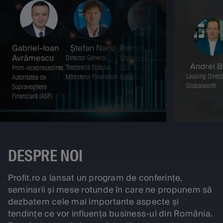
Gabriel-Ioan
Ștefan Nanu
Remus
Cristian Pasc
Avrămescu
Vulpescu
Director General,
Președinte, Asociaț
Andrei 
Trezoreria Statului,
pentru Pensiile
Prim-vicepreședinte,
CEO, Bursa de Valori
Leasing Direct
Ministerul Finanțelor
Administrate Privat
Autoritatea de
București
Globalworth
din România
Supraveghere
(APAPR), CEO, BCR
Financiară (ASF)
Pensii
DESPRE NOI
Profit.ro a lansat un program de conferințe,
seminarii și mese rotunde în care ne propunem să
dezbatem cele mai importante aspecte și
tendințe ce vor influența business-ul din România.