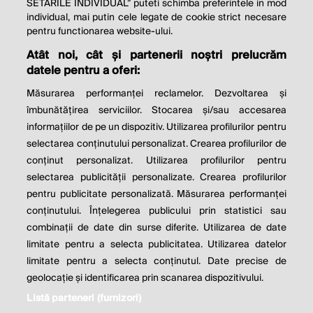
SETARILE INDIVIDUAL” puteti schimba preferintele in mod
individual, mai putin cele legate de cookie strict necesare
© 2026 Profit.ro. Toate drepturile rezervate.
pentru functionarea website-ului.
Dezvoltat de
1616.ro
Atât noi, cât și partenerii noștri prelucrăm
datele pentru a oferi:
Contact
Publicitate
Despre noi
Politica de cookie
Politica de
Măsurarea performanței reclamelor. Dezvoltarea și
confidențialitate
îmbunătățirea serviciilor. Stocarea și/sau accesarea
Setări cookies
informațiilor de pe un dispozitiv. Utilizarea profilurilor pentru
selectarea conținutului personalizat. Crearea profilurilor de
este parte a
conținut personalizat. Utilizarea profilurilor pentru
selectarea publicității personalizate. Crearea profilurilor
pentru publicitate personalizată. Măsurarea performanței
conținutului. Înțelegerea publicului prin statistici sau
combinații de date din surse diferite. Utilizarea de date
limitate pentru a selecta publicitatea. Utilizarea datelor
limitate pentru a selecta conținutul. Date precise de
geolocație și identificarea prin scanarea dispozitivului.
Listă parteneri (furnizori)