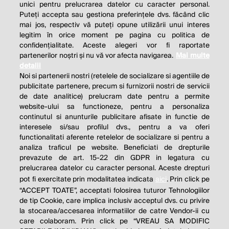
Companie*:
unici pentru prelucrarea datelor cu caracter personal.
Puteți accepta sau gestiona preferințele dvs. făcând clic
mai jos, respectiv vă puteți opune utilizării unui interes
legitim în orice moment pe pagina cu politica de
Câmpurile marcate cu * sunt obligatorii
confidențialitate. Aceste alegeri vor fi raportate
partenerilor noștri și nu vă vor afecta navigarea.
Mai multe
detalii
Trimite
Noi si partenerii nostri (retelele de socializare si agentiile de
publicitate partenere, precum si furnizorii nostri de servicii
de date analitice) prelucram date pentru a permite
website-ului sa functioneze, pentru a personaliza
continutul si anunturile publicitare afisate in functie de
interesele si/sau profilul dvs., pentru a va oferi
functionalitati aferente retelelor de socializare si pentru a
analiza traficul pe website. Beneficiati de drepturile
THE SOCIAL RESPONSIBILITY OF
prevazute de art. 15-22 din GDPR in legatura cu
BUSINESS IS TO INCREASE ITS
prelucrarea datelor cu caracter personal. Aceste drepturi
pot fi exercitate prin modalitatea indicata
aici
. Prin click pe
PROFITS.
“ACCEPT TOATE”, acceptati folosirea tuturor Tehnologiilor
de tip Cookie, care implica inclusiv acceptul dvs. cu privire
Milton Friedman
la stocarea/accesarea informatiilor de catre Vendor-ii cu
care colaboram. Prin click pe “VREAU SA MODIFIC