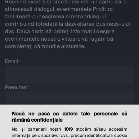
Reunind experți și practicieni într-un cadru care
stimulează dialogul, evenimentele Profit.ro
facilitează cunoașterea și networking-ul
contribuind totodată la dezvoltarea business-ului
dvs. Dacă doriți să primiți informații despre
evenimentele noastre viitoare vă rugăm să
completați câmpurile alaturate.
Email*
Prenume*:
Nume*:
Nouă ne pasă ca datele tale personale să
rămână confidențiale
Noi și partenerii noștri
1019
stocăm și/sau accesăm
informații pe dispozitivul dvs., precum identificatorii cookie