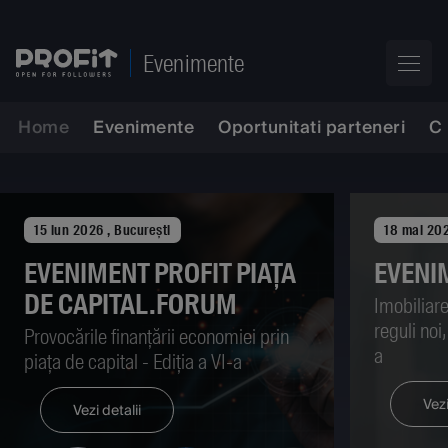
Evenimente
Home
Evenimente
Oportunitati parteneri
C
15 iun 2026
, București
18 mai 20
EVENIMENT PROFIT PIAȚA
EVENI
DE CAPITAL.FORUM
Imobiliare
reguli noi,
Provocările finanțării economiei prin
a
piața de capital - Ediția a VI-a
Vezi
Vezi detalii