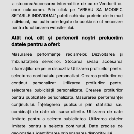
la stocarea/accesarea informatiilor de catre Vendor-ii cu
care colaboram. Prin click pe “VREAU SA MODIFIC
SETARILE INDIVIDUAL” puteti schimba preferintele in mod
individual, mai putin cele legate de cookie strict necesare
pentru functionarea website-ului.
Atât noi, cât și partenerii noștri prelucrăm
THE SOCIAL RESPONSIBILITY OF
datele pentru a oferi:
BUSINESS IS TO INCREASE ITS
Măsurarea performanței reclamelor. Dezvoltarea și
PROFITS.
îmbunătățirea serviciilor. Stocarea și/sau accesarea
informațiilor de pe un dispozitiv. Utilizarea profilurilor pentru
Milton Friedman
selectarea conținutului personalizat. Crearea profilurilor de
conținut personalizat. Utilizarea profilurilor pentru
selectarea publicității personalizate. Crearea profilurilor
© 2026 Profit.ro. Toate drepturile rezervate.
pentru publicitate personalizată. Măsurarea performanței
Dezvoltat de
1616.ro
conținutului. Înțelegerea publicului prin statistici sau
combinații de date din surse diferite. Utilizarea de date
Contact
Publicitate
Despre noi
limitate pentru a selecta publicitatea. Utilizarea datelor
Politica de cookie
Politica de
limitate pentru a selecta conținutul. Date precise de
confidențialitate
Setări cookies
geolocație și identificarea prin scanarea dispozitivului.