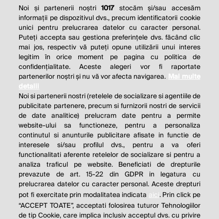
Noi și partenerii noștri
1017
stocăm și/sau accesăm
informații pe dispozitivul dvs., precum identificatorii cookie
unici pentru prelucrarea datelor cu caracter personal.
Puteți accepta sau gestiona preferințele dvs. făcând clic
mai jos, respectiv vă puteți opune utilizării unui interes
legitim în orice moment pe pagina cu politica de
confidențialitate. Aceste alegeri vor fi raportate
partenerilor noștri și nu vă vor afecta navigarea.
Mai multe
detalii
Noi si partenerii nostri (retelele de socializare si agentiile de
publicitate partenere, precum si furnizorii nostri de servicii
de date analitice) prelucram date pentru a permite
website-ului sa functioneze, pentru a personaliza
continutul si anunturile publicitare afisate in functie de
interesele si/sau profilul dvs., pentru a va oferi
functionalitati aferente retelelor de socializare si pentru a
analiza traficul pe website. Beneficiati de drepturile
prevazute de art. 15-22 din GDPR in legatura cu
prelucrarea datelor cu caracter personal. Aceste drepturi
pot fi exercitate prin modalitatea indicata
aici
. Prin click pe
“ACCEPT TOATE”, acceptati folosirea tuturor Tehnologiilor
de tip Cookie, care implica inclusiv acceptul dvs. cu privire