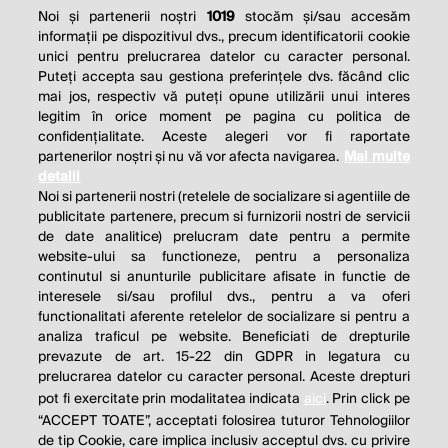
Noi și partenerii noștri
1019
stocăm și/sau accesăm
informații pe dispozitivul dvs., precum identificatorii cookie
unici pentru prelucrarea datelor cu caracter personal.
Puteți accepta sau gestiona preferințele dvs. făcând clic
mai jos, respectiv vă puteți opune utilizării unui interes
legitim în orice moment pe pagina cu politica de
confidențialitate. Aceste alegeri vor fi raportate
partenerilor noștri și nu vă vor afecta navigarea.
Mai multe
detalii
Noi si partenerii nostri (retelele de socializare si agentiile de
publicitate partenere, precum si furnizorii nostri de servicii
de date analitice) prelucram date pentru a permite
website-ului sa functioneze, pentru a personaliza
continutul si anunturile publicitare afisate in functie de
interesele si/sau profilul dvs., pentru a va oferi
functionalitati aferente retelelor de socializare si pentru a
analiza traficul pe website. Beneficiati de drepturile
prevazute de art. 15-22 din GDPR in legatura cu
prelucrarea datelor cu caracter personal. Aceste drepturi
pot fi exercitate prin modalitatea indicata
aici
. Prin click pe
“ACCEPT TOATE”, acceptati folosirea tuturor Tehnologiilor
de tip Cookie, care implica inclusiv acceptul dvs. cu privire