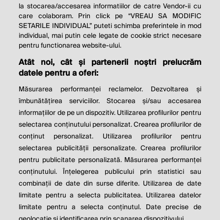
la stocarea/accesarea informatiilor de catre Vendor-ii cu
care colaboram. Prin click pe “VREAU SA MODIFIC
SETARILE INDIVIDUAL” puteti schimba preferintele in mod
individual, mai putin cele legate de cookie strict necesare
pentru functionarea website-ului.
Atât noi, cât și partenerii noștri prelucrăm
THE SOCIAL RESPONSIBILITY OF
datele pentru a oferi:
BUSINESS IS TO INCREASE ITS
Măsurarea performanței reclamelor. Dezvoltarea și
PROFITS.
îmbunătățirea serviciilor. Stocarea și/sau accesarea
informațiilor de pe un dispozitiv. Utilizarea profilurilor pentru
Milton Friedman
selectarea conținutului personalizat. Crearea profilurilor de
conținut personalizat. Utilizarea profilurilor pentru
selectarea publicității personalizate. Crearea profilurilor
© 2026 Profit.ro. Toate drepturile rezervate.
pentru publicitate personalizată. Măsurarea performanței
Dezvoltat de
1616.ro
conținutului. Înțelegerea publicului prin statistici sau
combinații de date din surse diferite. Utilizarea de date
Contact
Publicitate
Despre noi
limitate pentru a selecta publicitatea. Utilizarea datelor
Politica de cookie
Politica de
limitate pentru a selecta conținutul. Date precise de
confidențialitate
Setări cookies
geolocație și identificarea prin scanarea dispozitivului.