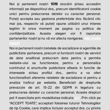
Noi și partenerii noștri
1019
stocăm și/sau accesăm
informații pe dispozitivul dvs., precum identificatorii cookie
unici pentru prelucrarea datelor cu caracter personal.
Puteți accepta sau gestiona preferințele dvs. făcând clic
mai jos, respectiv vă puteți opune utilizării unui interes
legitim în orice moment pe pagina cu politica de
confidențialitate. Aceste alegeri vor fi raportate
partenerilor noștri și nu vă vor afecta navigarea.
Mai multe
detalii
Noi si partenerii nostri (retelele de socializare si agentiile de
publicitate partenere, precum si furnizorii nostri de servicii
de date analitice) prelucram date pentru a permite
website-ului sa functioneze, pentru a personaliza
continutul si anunturile publicitare afisate in functie de
interesele si/sau profilul dvs., pentru a va oferi
functionalitati aferente retelelor de socializare si pentru a
analiza traficul pe website. Beneficiati de drepturile
prevazute de art. 15-22 din GDPR in legatura cu
prelucrarea datelor cu caracter personal. Aceste drepturi
pot fi exercitate prin modalitatea indicata
aici
. Prin click pe
“ACCEPT TOATE”, acceptati folosirea tuturor Tehnologiilor
de tip Cookie, care implica inclusiv acceptul dvs. cu privire