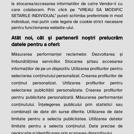
la stocarea/accesarea informatiilor de catre Vendor-ii cu
care colaboram. Prin click pe “VREAU SA MODIFIC
SETARILE INDIVIDUAL” puteti schimba preferintele in mod
individual, mai putin cele legate de cookie strict necesare
pentru functionarea website-ului.
Atât noi, cât și partenerii noștri prelucrăm
THE SOCIAL RESPONSIBILITY OF
datele pentru a oferi:
BUSINESS IS TO INCREASE ITS
Măsurarea performanței reclamelor. Dezvoltarea și
PROFITS.
îmbunătățirea serviciilor. Stocarea și/sau accesarea
informațiilor de pe un dispozitiv. Utilizarea profilurilor pentru
Milton Friedman
selectarea conținutului personalizat. Crearea profilurilor de
conținut personalizat. Utilizarea profilurilor pentru
selectarea publicității personalizate. Crearea profilurilor
© 2026 Profit.ro. Toate drepturile rezervate.
pentru publicitate personalizată. Măsurarea performanței
Dezvoltat de
1616.ro
conținutului. Înțelegerea publicului prin statistici sau
combinații de date din surse diferite. Utilizarea de date
Contact
Publicitate
Despre noi
limitate pentru a selecta publicitatea. Utilizarea datelor
Politica de cookie
Politica de
limitate pentru a selecta conținutul. Date precise de
confidențialitate
Setări cookies
geolocație și identificarea prin scanarea dispozitivului.