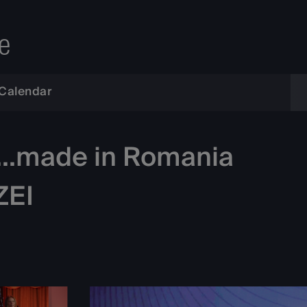
e
Calendar
t...made in Romania
ZEI