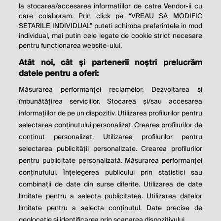
la stocarea/accesarea informatiilor de catre Vendor-ii cu
care colaboram. Prin click pe “VREAU SA MODIFIC
SETARILE INDIVIDUAL” puteti schimba preferintele in mod
individual, mai putin cele legate de cookie strict necesare
pentru functionarea website-ului.
Atât noi, cât și partenerii noștri prelucrăm
THE SOCIAL RESPONSIBILITY OF
datele pentru a oferi:
BUSINESS IS TO INCREASE ITS
Măsurarea performanței reclamelor. Dezvoltarea și
PROFITS.
îmbunătățirea serviciilor. Stocarea și/sau accesarea
informațiilor de pe un dispozitiv. Utilizarea profilurilor pentru
Milton Friedman
selectarea conținutului personalizat. Crearea profilurilor de
conținut personalizat. Utilizarea profilurilor pentru
selectarea publicității personalizate. Crearea profilurilor
© 2026 Profit.ro. Toate drepturile rezervate.
pentru publicitate personalizată. Măsurarea performanței
Dezvoltat de
1616.ro
conținutului. Înțelegerea publicului prin statistici sau
combinații de date din surse diferite. Utilizarea de date
Contact
Publicitate
Despre noi
limitate pentru a selecta publicitatea. Utilizarea datelor
Politica de cookie
Politica de
limitate pentru a selecta conținutul. Date precise de
confidențialitate
Setări cookies
geolocație și identificarea prin scanarea dispozitivului.