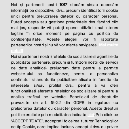
Noi și partenerii noștri
1017
stocăm și/sau accesăm
informații pe dispozitivul dvs., precum identificatorii cookie
unici pentru prelucrarea datelor cu caracter personal.
Puteți accepta sau gestiona preferințele dvs. făcând clic
mai jos, respectiv vă puteți opune utilizării unui interes
legitim în orice moment pe pagina cu politica de
confidențialitate. Aceste alegeri vor fi raportate
partenerilor noștri și nu vă vor afecta navigarea.
Mai multe
detalii
Noi si partenerii nostri (retelele de socializare si agentiile de
publicitate partenere, precum si furnizorii nostri de servicii
de date analitice) prelucram date pentru a permite
website-ului sa functioneze, pentru a personaliza
continutul si anunturile publicitare afisate in functie de
interesele si/sau profilul dvs., pentru a va oferi
functionalitati aferente retelelor de socializare si pentru a
analiza traficul pe website. Beneficiati de drepturile
prevazute de art. 15-22 din GDPR in legatura cu
prelucrarea datelor cu caracter personal. Aceste drepturi
pot fi exercitate prin modalitatea indicata
aici
. Prin click pe
“ACCEPT TOATE”, acceptati folosirea tuturor Tehnologiilor
de tip Cookie, care implica inclusiv acceptul dvs. cu privire