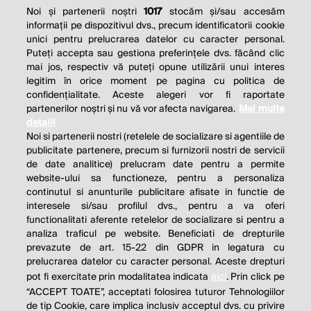
Noi și partenerii noștri
1017
stocăm și/sau accesăm
informații pe dispozitivul dvs., precum identificatorii cookie
unici pentru prelucrarea datelor cu caracter personal.
Puteți accepta sau gestiona preferințele dvs. făcând clic
mai jos, respectiv vă puteți opune utilizării unui interes
legitim în orice moment pe pagina cu politica de
confidențialitate. Aceste alegeri vor fi raportate
partenerilor noștri și nu vă vor afecta navigarea.
Mai multe
detalii
Noi si partenerii nostri (retelele de socializare si agentiile de
publicitate partenere, precum si furnizorii nostri de servicii
de date analitice) prelucram date pentru a permite
website-ului sa functioneze, pentru a personaliza
continutul si anunturile publicitare afisate in functie de
interesele si/sau profilul dvs., pentru a va oferi
functionalitati aferente retelelor de socializare si pentru a
analiza traficul pe website. Beneficiati de drepturile
prevazute de art. 15-22 din GDPR in legatura cu
prelucrarea datelor cu caracter personal. Aceste drepturi
pot fi exercitate prin modalitatea indicata
aici
. Prin click pe
“ACCEPT TOATE”, acceptati folosirea tuturor Tehnologiilor
de tip Cookie, care implica inclusiv acceptul dvs. cu privire