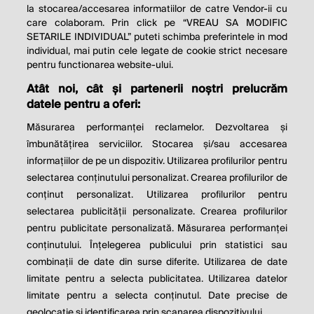
la stocarea/accesarea informatiilor de catre Vendor-ii cu
care colaboram. Prin click pe “VREAU SA MODIFIC
SETARILE INDIVIDUAL” puteti schimba preferintele in mod
individual, mai putin cele legate de cookie strict necesare
pentru functionarea website-ului.
Atât noi, cât și partenerii noștri prelucrăm
THE SOCIAL RESPONSIBILITY OF
datele pentru a oferi:
BUSINESS IS TO INCREASE ITS
Măsurarea performanței reclamelor. Dezvoltarea și
PROFITS.
îmbunătățirea serviciilor. Stocarea și/sau accesarea
informațiilor de pe un dispozitiv. Utilizarea profilurilor pentru
Milton Friedman
selectarea conținutului personalizat. Crearea profilurilor de
conținut personalizat. Utilizarea profilurilor pentru
selectarea publicității personalizate. Crearea profilurilor
© 2026 Profit.ro. Toate drepturile rezervate.
pentru publicitate personalizată. Măsurarea performanței
Dezvoltat de
1616.ro
conținutului. Înțelegerea publicului prin statistici sau
combinații de date din surse diferite. Utilizarea de date
Contact
Publicitate
Despre noi
limitate pentru a selecta publicitatea. Utilizarea datelor
Politica de cookie
Politica de
limitate pentru a selecta conținutul. Date precise de
confidențialitate
Setări cookies
geolocație și identificarea prin scanarea dispozitivului.