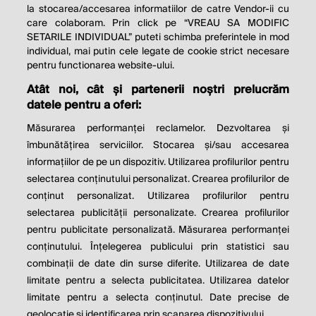
la stocarea/accesarea informatiilor de catre Vendor-ii cu
care colaboram. Prin click pe “VREAU SA MODIFIC
SETARILE INDIVIDUAL” puteti schimba preferintele in mod
individual, mai putin cele legate de cookie strict necesare
pentru functionarea website-ului.
Atât noi, cât și partenerii noștri prelucrăm
THE SOCIAL RESPONSIBILITY OF
datele pentru a oferi:
BUSINESS IS TO INCREASE ITS
Măsurarea performanței reclamelor. Dezvoltarea și
PROFITS.
îmbunătățirea serviciilor. Stocarea și/sau accesarea
informațiilor de pe un dispozitiv. Utilizarea profilurilor pentru
Milton Friedman
selectarea conținutului personalizat. Crearea profilurilor de
conținut personalizat. Utilizarea profilurilor pentru
selectarea publicității personalizate. Crearea profilurilor
© 2026 Profit.ro. Toate drepturile rezervate.
pentru publicitate personalizată. Măsurarea performanței
Dezvoltat de
1616.ro
conținutului. Înțelegerea publicului prin statistici sau
combinații de date din surse diferite. Utilizarea de date
Contact
Publicitate
Despre noi
limitate pentru a selecta publicitatea. Utilizarea datelor
Politica de cookie
Politica de
limitate pentru a selecta conținutul. Date precise de
confidențialitate
Setări cookies
geolocație și identificarea prin scanarea dispozitivului.