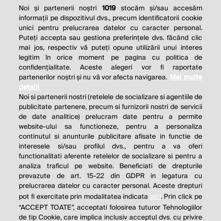
Noi și partenerii noștri
1019
stocăm și/sau accesăm
informații pe dispozitivul dvs., precum identificatorii cookie
unici pentru prelucrarea datelor cu caracter personal.
Puteți accepta sau gestiona preferințele dvs. făcând clic
mai jos, respectiv vă puteți opune utilizării unui interes
legitim în orice moment pe pagina cu politica de
confidențialitate. Aceste alegeri vor fi raportate
partenerilor noștri și nu vă vor afecta navigarea.
Mai multe
detalii
Noi si partenerii nostri (retelele de socializare si agentiile de
publicitate partenere, precum si furnizorii nostri de servicii
de date analitice) prelucram date pentru a permite
website-ului sa functioneze, pentru a personaliza
continutul si anunturile publicitare afisate in functie de
interesele si/sau profilul dvs., pentru a va oferi
functionalitati aferente retelelor de socializare si pentru a
analiza traficul pe website. Beneficiati de drepturile
prevazute de art. 15-22 din GDPR in legatura cu
prelucrarea datelor cu caracter personal. Aceste drepturi
pot fi exercitate prin modalitatea indicata
aici
. Prin click pe
“ACCEPT TOATE”, acceptati folosirea tuturor Tehnologiilor
de tip Cookie, care implica inclusiv acceptul dvs. cu privire