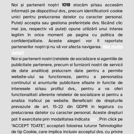
Noi și partenerii noștri
1019
stocăm și/sau accesăm
informații pe dispozitivul dvs., precum identificatorii cookie
unici pentru prelucrarea datelor cu caracter personal.
Puteți accepta sau gestiona preferințele dvs. făcând clic
mai jos, respectiv vă puteți opune utilizării unui interes
legitim în orice moment pe pagina cu politica de
confidențialitate. Aceste alegeri vor fi raportate
partenerilor noștri și nu vă vor afecta navigarea.
Mai multe
detalii
Noi si partenerii nostri (retelele de socializare si agentiile de
publicitate partenere, precum si furnizorii nostri de servicii
de date analitice) prelucram date pentru a permite
website-ului sa functioneze, pentru a personaliza
continutul si anunturile publicitare afisate in functie de
interesele si/sau profilul dvs., pentru a va oferi
functionalitati aferente retelelor de socializare si pentru a
analiza traficul pe website. Beneficiati de drepturile
prevazute de art. 15-22 din GDPR in legatura cu
prelucrarea datelor cu caracter personal. Aceste drepturi
pot fi exercitate prin modalitatea indicata
aici
. Prin click pe
“ACCEPT TOATE”, acceptati folosirea tuturor Tehnologiilor
de tip Cookie, care implica inclusiv acceptul dvs. cu privire