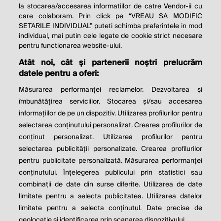
la stocarea/accesarea informatiilor de catre Vendor-ii cu
care colaboram. Prin click pe “VREAU SA MODIFIC
SETARILE INDIVIDUAL” puteti schimba preferintele in mod
individual, mai putin cele legate de cookie strict necesare
pentru functionarea website-ului.
Atât noi, cât și partenerii noștri prelucrăm
THE SOCIAL RESPONSIBILITY OF
datele pentru a oferi:
BUSINESS IS TO INCREASE ITS
Măsurarea performanței reclamelor. Dezvoltarea și
PROFITS.
îmbunătățirea serviciilor. Stocarea și/sau accesarea
informațiilor de pe un dispozitiv. Utilizarea profilurilor pentru
Milton Friedman
selectarea conținutului personalizat. Crearea profilurilor de
conținut personalizat. Utilizarea profilurilor pentru
selectarea publicității personalizate. Crearea profilurilor
© 2026 Profit.ro. Toate drepturile rezervate.
pentru publicitate personalizată. Măsurarea performanței
Dezvoltat de
1616.ro
conținutului. Înțelegerea publicului prin statistici sau
combinații de date din surse diferite. Utilizarea de date
Contact
Publicitate
Despre noi
limitate pentru a selecta publicitatea. Utilizarea datelor
Politica de cookie
Politica de
limitate pentru a selecta conținutul. Date precise de
confidențialitate
Setări cookies
geolocație și identificarea prin scanarea dispozitivului.