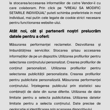
la stocarea/accesarea informatiilor de catre Vendor-ii cu
care colaboram. Prin click pe “VREAU SA MODIFIC
SETARILE INDIVIDUAL” puteti schimba preferintele in mod
individual, mai putin cele legate de cookie strict necesare
pentru functionarea website-ului.
Atât noi, cât și partenerii noștri prelucrăm
THE SOCIAL RESPONSIBILITY OF
datele pentru a oferi:
BUSINESS IS TO INCREASE ITS
Măsurarea performanței reclamelor. Dezvoltarea și
PROFITS.
îmbunătățirea serviciilor. Stocarea și/sau accesarea
informațiilor de pe un dispozitiv. Utilizarea profilurilor pentru
Milton Friedman
selectarea conținutului personalizat. Crearea profilurilor de
conținut personalizat. Utilizarea profilurilor pentru
selectarea publicității personalizate. Crearea profilurilor
© 2026 Profit.ro. Toate drepturile rezervate.
pentru publicitate personalizată. Măsurarea performanței
Dezvoltat de
1616.ro
conținutului. Înțelegerea publicului prin statistici sau
combinații de date din surse diferite. Utilizarea de date
Contact
Publicitate
Despre noi
limitate pentru a selecta publicitatea. Utilizarea datelor
Politica de cookie
Politica de
limitate pentru a selecta conținutul. Date precise de
confidențialitate
Setări cookies
geolocație și identificarea prin scanarea dispozitivului.