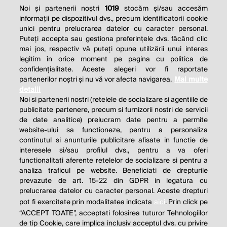
Noi și partenerii noștri
1019
stocăm și/sau accesăm
informații pe dispozitivul dvs., precum identificatorii cookie
unici pentru prelucrarea datelor cu caracter personal.
Puteți accepta sau gestiona preferințele dvs. făcând clic
mai jos, respectiv vă puteți opune utilizării unui interes
legitim în orice moment pe pagina cu politica de
confidențialitate. Aceste alegeri vor fi raportate
partenerilor noștri și nu vă vor afecta navigarea.
Mai multe
detalii
Noi si partenerii nostri (retelele de socializare si agentiile de
publicitate partenere, precum si furnizorii nostri de servicii
de date analitice) prelucram date pentru a permite
website-ului sa functioneze, pentru a personaliza
continutul si anunturile publicitare afisate in functie de
interesele si/sau profilul dvs., pentru a va oferi
functionalitati aferente retelelor de socializare si pentru a
analiza traficul pe website. Beneficiati de drepturile
prevazute de art. 15-22 din GDPR in legatura cu
prelucrarea datelor cu caracter personal. Aceste drepturi
pot fi exercitate prin modalitatea indicata
aici
. Prin click pe
“ACCEPT TOATE”, acceptati folosirea tuturor Tehnologiilor
de tip Cookie, care implica inclusiv acceptul dvs. cu privire