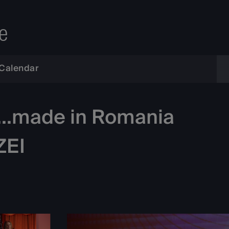
e
Calendar
t...made in Romania
ZEI