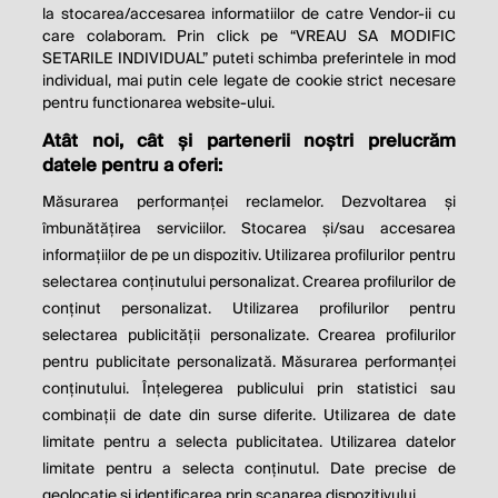
la stocarea/accesarea informatiilor de catre Vendor-ii cu
care colaboram. Prin click pe “VREAU SA MODIFIC
SETARILE INDIVIDUAL” puteti schimba preferintele in mod
individual, mai putin cele legate de cookie strict necesare
pentru functionarea website-ului.
Atât noi, cât și partenerii noștri prelucrăm
THE SOCIAL RESPONSIBILITY OF
datele pentru a oferi:
BUSINESS IS TO INCREASE ITS
Măsurarea performanței reclamelor. Dezvoltarea și
PROFITS.
îmbunătățirea serviciilor. Stocarea și/sau accesarea
informațiilor de pe un dispozitiv. Utilizarea profilurilor pentru
Milton Friedman
selectarea conținutului personalizat. Crearea profilurilor de
conținut personalizat. Utilizarea profilurilor pentru
selectarea publicității personalizate. Crearea profilurilor
© 2026 Profit.ro. Toate drepturile rezervate.
pentru publicitate personalizată. Măsurarea performanței
Dezvoltat de
1616.ro
conținutului. Înțelegerea publicului prin statistici sau
combinații de date din surse diferite. Utilizarea de date
Contact
Publicitate
Despre noi
limitate pentru a selecta publicitatea. Utilizarea datelor
Politica de cookie
Politica de
limitate pentru a selecta conținutul. Date precise de
confidențialitate
Setări cookies
geolocație și identificarea prin scanarea dispozitivului.