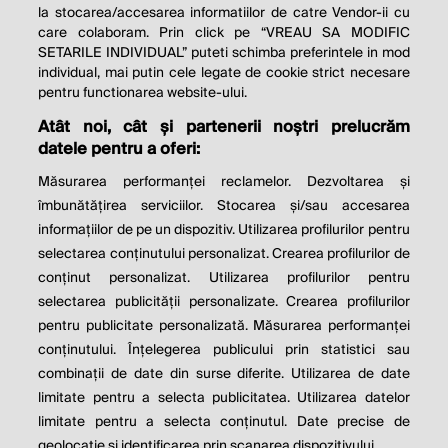
la stocarea/accesarea informatiilor de catre Vendor-ii cu
care colaboram. Prin click pe “VREAU SA MODIFIC
SETARILE INDIVIDUAL” puteti schimba preferintele in mod
individual, mai putin cele legate de cookie strict necesare
pentru functionarea website-ului.
Atât noi, cât și partenerii noștri prelucrăm
THE SOCIAL RESPONSIBILITY OF
datele pentru a oferi:
BUSINESS IS TO INCREASE ITS
Măsurarea performanței reclamelor. Dezvoltarea și
PROFITS.
îmbunătățirea serviciilor. Stocarea și/sau accesarea
informațiilor de pe un dispozitiv. Utilizarea profilurilor pentru
Milton Friedman
selectarea conținutului personalizat. Crearea profilurilor de
conținut personalizat. Utilizarea profilurilor pentru
selectarea publicității personalizate. Crearea profilurilor
© 2026 Profit.ro. Toate drepturile rezervate.
pentru publicitate personalizată. Măsurarea performanței
Dezvoltat de
1616.ro
conținutului. Înțelegerea publicului prin statistici sau
combinații de date din surse diferite. Utilizarea de date
Contact
Publicitate
Despre noi
limitate pentru a selecta publicitatea. Utilizarea datelor
Politica de cookie
Politica de
limitate pentru a selecta conținutul. Date precise de
confidențialitate
Setări cookies
geolocație și identificarea prin scanarea dispozitivului.