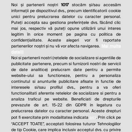
Noi și partenerii noștri
1017
stocăm și/sau accesăm
informații pe dispozitivul dvs., precum identificatorii cookie
unici pentru prelucrarea datelor cu caracter personal.
Puteți accepta sau gestiona preferințele dvs. făcând clic
mai jos, respectiv vă puteți opune utilizării unui interes
legitim în orice moment pe pagina cu politica de
confidențialitate. Aceste alegeri vor fi raportate
partenerilor noștri și nu vă vor afecta navigarea.
Mai multe
detalii
Noi si partenerii nostri (retelele de socializare si agentiile de
publicitate partenere, precum si furnizorii nostri de servicii
de date analitice) prelucram date pentru a permite
website-ului sa functioneze, pentru a personaliza
continutul si anunturile publicitare afisate in functie de
interesele si/sau profilul dvs., pentru a va oferi
functionalitati aferente retelelor de socializare si pentru a
analiza traficul pe website. Beneficiati de drepturile
prevazute de art. 15-22 din GDPR in legatura cu
prelucrarea datelor cu caracter personal. Aceste drepturi
pot fi exercitate prin modalitatea indicata
aici
. Prin click pe
“ACCEPT TOATE”, acceptati folosirea tuturor Tehnologiilor
de tip Cookie, care implica inclusiv acceptul dvs. cu privire