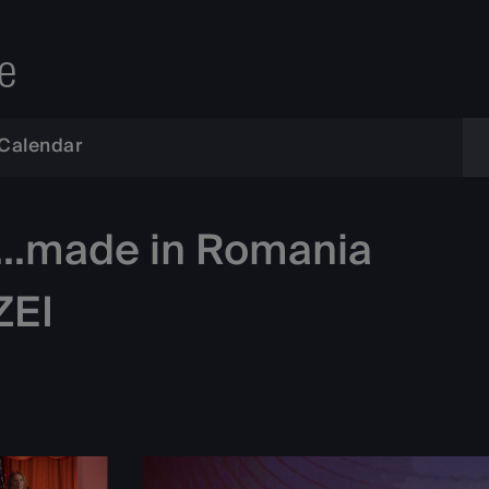
e
Calendar
t...made in Romania
ZEI