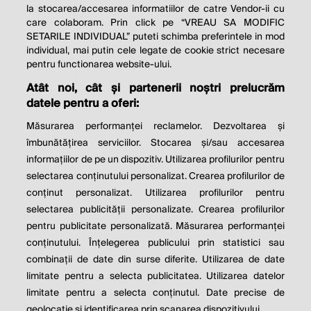
la stocarea/accesarea informatiilor de catre Vendor-ii cu
care colaboram. Prin click pe “VREAU SA MODIFIC
SETARILE INDIVIDUAL” puteti schimba preferintele in mod
individual, mai putin cele legate de cookie strict necesare
pentru functionarea website-ului.
Atât noi, cât și partenerii noștri prelucrăm
THE SOCIAL RESPONSIBILITY OF
datele pentru a oferi:
BUSINESS IS TO INCREASE ITS
Măsurarea performanței reclamelor. Dezvoltarea și
PROFITS.
îmbunătățirea serviciilor. Stocarea și/sau accesarea
informațiilor de pe un dispozitiv. Utilizarea profilurilor pentru
Milton Friedman
selectarea conținutului personalizat. Crearea profilurilor de
conținut personalizat. Utilizarea profilurilor pentru
selectarea publicității personalizate. Crearea profilurilor
© 2026 Profit.ro. Toate drepturile rezervate.
pentru publicitate personalizată. Măsurarea performanței
Dezvoltat de
1616.ro
conținutului. Înțelegerea publicului prin statistici sau
combinații de date din surse diferite. Utilizarea de date
Contact
Publicitate
Despre noi
limitate pentru a selecta publicitatea. Utilizarea datelor
Politica de cookie
Politica de
limitate pentru a selecta conținutul. Date precise de
confidențialitate
Setări cookies
geolocație și identificarea prin scanarea dispozitivului.