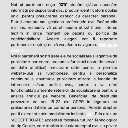
Noi și partenerii noștri
1017
stocăm și/sau accesăm
informații pe dispozitivul dvs., precum identificatorii cookie
unici pentru prelucrarea datelor cu caracter personal.
Puteți accepta sau gestiona preferințele dvs. făcând clic
mai jos, respectiv vă puteți opune utilizării unui interes
legitim în orice moment pe pagina cu politica de
confidențialitate. Aceste alegeri vor fi raportate
partenerilor noștri și nu vă vor afecta navigarea.
Mai multe
detalii
Noi si partenerii nostri (retelele de socializare si agentiile de
publicitate partenere, precum si furnizorii nostri de servicii
de date analitice) prelucram date pentru a permite
website-ului sa functioneze, pentru a personaliza
continutul si anunturile publicitare afisate in functie de
interesele si/sau profilul dvs., pentru a va oferi
functionalitati aferente retelelor de socializare si pentru a
analiza traficul pe website. Beneficiati de drepturile
prevazute de art. 15-22 din GDPR in legatura cu
prelucrarea datelor cu caracter personal. Aceste drepturi
pot fi exercitate prin modalitatea indicata
aici
. Prin click pe
“ACCEPT TOATE”, acceptati folosirea tuturor Tehnologiilor
de tip Cookie, care implica inclusiv acceptul dvs. cu privire