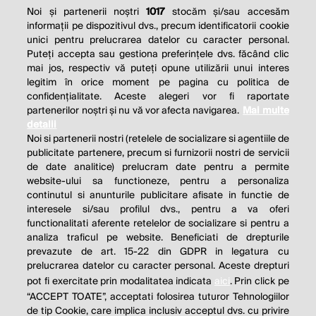
Noi și partenerii noștri
1017
stocăm și/sau accesăm
informații pe dispozitivul dvs., precum identificatorii cookie
unici pentru prelucrarea datelor cu caracter personal.
Puteți accepta sau gestiona preferințele dvs. făcând clic
mai jos, respectiv vă puteți opune utilizării unui interes
legitim în orice moment pe pagina cu politica de
confidențialitate. Aceste alegeri vor fi raportate
partenerilor noștri și nu vă vor afecta navigarea.
Mai multe
detalii
Noi si partenerii nostri (retelele de socializare si agentiile de
publicitate partenere, precum si furnizorii nostri de servicii
de date analitice) prelucram date pentru a permite
website-ului sa functioneze, pentru a personaliza
continutul si anunturile publicitare afisate in functie de
interesele si/sau profilul dvs., pentru a va oferi
functionalitati aferente retelelor de socializare si pentru a
analiza traficul pe website. Beneficiati de drepturile
prevazute de art. 15-22 din GDPR in legatura cu
prelucrarea datelor cu caracter personal. Aceste drepturi
pot fi exercitate prin modalitatea indicata
aici
. Prin click pe
“ACCEPT TOATE”, acceptati folosirea tuturor Tehnologiilor
de tip Cookie, care implica inclusiv acceptul dvs. cu privire