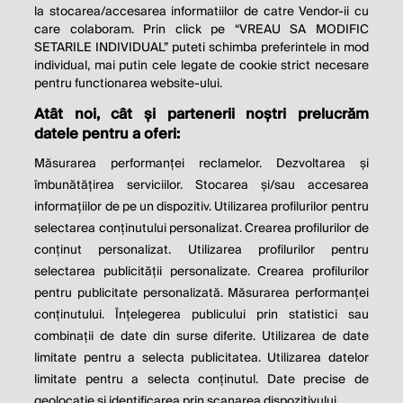
la stocarea/accesarea informatiilor de catre Vendor-ii cu
care colaboram. Prin click pe “VREAU SA MODIFIC
SETARILE INDIVIDUAL” puteti schimba preferintele in mod
individual, mai putin cele legate de cookie strict necesare
pentru functionarea website-ului.
Atât noi, cât și partenerii noștri prelucrăm
THE SOCIAL RESPONSIBILITY OF
datele pentru a oferi:
BUSINESS IS TO INCREASE ITS
Măsurarea performanței reclamelor. Dezvoltarea și
PROFITS.
îmbunătățirea serviciilor. Stocarea și/sau accesarea
informațiilor de pe un dispozitiv. Utilizarea profilurilor pentru
Milton Friedman
selectarea conținutului personalizat. Crearea profilurilor de
conținut personalizat. Utilizarea profilurilor pentru
selectarea publicității personalizate. Crearea profilurilor
© 2026 Profit.ro. Toate drepturile rezervate.
pentru publicitate personalizată. Măsurarea performanței
Dezvoltat de
1616.ro
conținutului. Înțelegerea publicului prin statistici sau
combinații de date din surse diferite. Utilizarea de date
Contact
Publicitate
Despre noi
limitate pentru a selecta publicitatea. Utilizarea datelor
Politica de cookie
Politica de
limitate pentru a selecta conținutul. Date precise de
confidențialitate
Setări cookies
geolocație și identificarea prin scanarea dispozitivului.