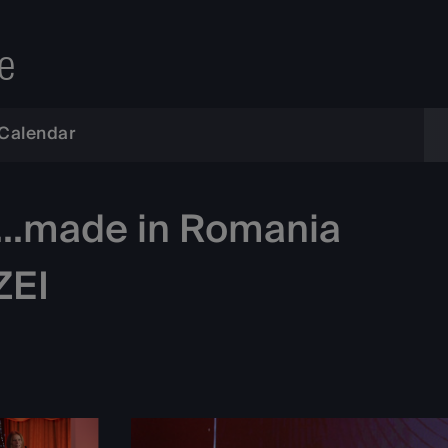
e
Calendar
t...made in Romania
ZEI