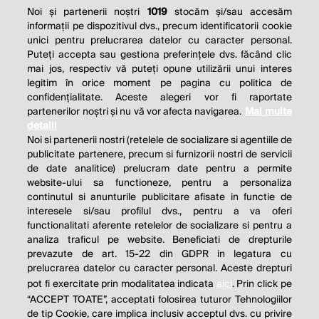
Noi și partenerii noștri
1019
stocăm și/sau accesăm
informații pe dispozitivul dvs., precum identificatorii cookie
unici pentru prelucrarea datelor cu caracter personal.
Puteți accepta sau gestiona preferințele dvs. făcând clic
mai jos, respectiv vă puteți opune utilizării unui interes
legitim în orice moment pe pagina cu politica de
confidențialitate. Aceste alegeri vor fi raportate
partenerilor noștri și nu vă vor afecta navigarea.
Mai multe
detalii
Noi si partenerii nostri (retelele de socializare si agentiile de
publicitate partenere, precum si furnizorii nostri de servicii
de date analitice) prelucram date pentru a permite
website-ului sa functioneze, pentru a personaliza
continutul si anunturile publicitare afisate in functie de
interesele si/sau profilul dvs., pentru a va oferi
functionalitati aferente retelelor de socializare si pentru a
analiza traficul pe website. Beneficiati de drepturile
prevazute de art. 15-22 din GDPR in legatura cu
prelucrarea datelor cu caracter personal. Aceste drepturi
pot fi exercitate prin modalitatea indicata
aici
. Prin click pe
“ACCEPT TOATE”, acceptati folosirea tuturor Tehnologiilor
de tip Cookie, care implica inclusiv acceptul dvs. cu privire