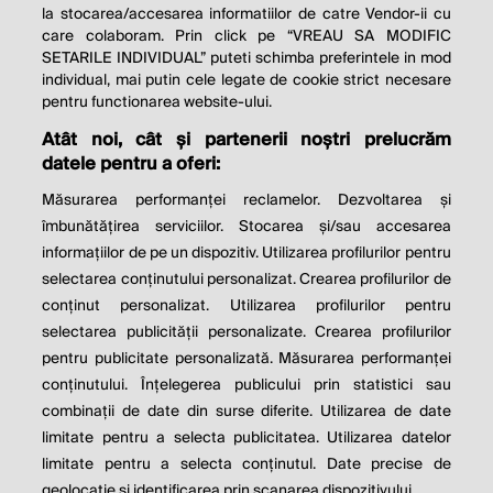
la stocarea/accesarea informatiilor de catre Vendor-ii cu
care colaboram. Prin click pe “VREAU SA MODIFIC
SETARILE INDIVIDUAL” puteti schimba preferintele in mod
individual, mai putin cele legate de cookie strict necesare
pentru functionarea website-ului.
Atât noi, cât și partenerii noștri prelucrăm
THE SOCIAL RESPONSIBILITY OF
datele pentru a oferi:
BUSINESS IS TO INCREASE ITS
Măsurarea performanței reclamelor. Dezvoltarea și
PROFITS.
îmbunătățirea serviciilor. Stocarea și/sau accesarea
informațiilor de pe un dispozitiv. Utilizarea profilurilor pentru
Milton Friedman
selectarea conținutului personalizat. Crearea profilurilor de
conținut personalizat. Utilizarea profilurilor pentru
selectarea publicității personalizate. Crearea profilurilor
© 2026 Profit.ro. Toate drepturile rezervate.
pentru publicitate personalizată. Măsurarea performanței
Dezvoltat de
1616.ro
conținutului. Înțelegerea publicului prin statistici sau
combinații de date din surse diferite. Utilizarea de date
Contact
Publicitate
Despre noi
limitate pentru a selecta publicitatea. Utilizarea datelor
Politica de cookie
Politica de
limitate pentru a selecta conținutul. Date precise de
confidențialitate
Setări cookies
geolocație și identificarea prin scanarea dispozitivului.