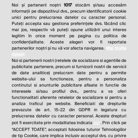
Noi și partenerii noștri
1017
stocăm și/sau accesăm
informații pe dispozitivul dvs., precum identificatorii cookie
unici pentru prelucrarea datelor cu caracter personal.
Puteți accepta sau gestiona preferințele dvs. făcând clic
mai jos, respectiv vă puteți opune utilizării unui interes
legitim în orice moment pe pagina cu politica de
confidențialitate. Aceste alegeri vor fi raportate
partenerilor noștri și nu vă vor afecta navigarea.
Mai multe
detalii
Noi si partenerii nostri (retelele de socializare si agentiile de
publicitate partenere, precum si furnizorii nostri de servicii
de date analitice) prelucram date pentru a permite
website-ului sa functioneze, pentru a personaliza
continutul si anunturile publicitare afisate in functie de
interesele si/sau profilul dvs., pentru a va oferi
functionalitati aferente retelelor de socializare si pentru a
analiza traficul pe website. Beneficiati de drepturile
prevazute de art. 15-22 din GDPR in legatura cu
prelucrarea datelor cu caracter personal. Aceste drepturi
pot fi exercitate prin modalitatea indicata
aici
. Prin click pe
“ACCEPT TOATE”, acceptati folosirea tuturor Tehnologiilor
de tip Cookie, care implica inclusiv acceptul dvs. cu privire