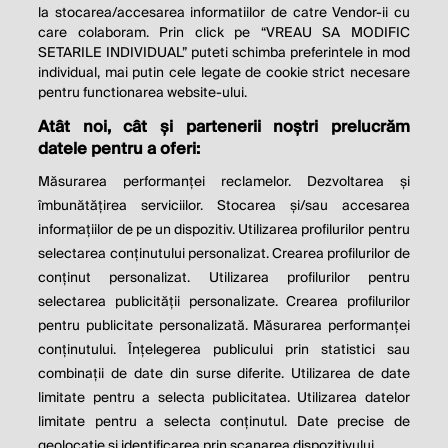
la stocarea/accesarea informatiilor de catre Vendor-ii cu
care colaboram. Prin click pe “VREAU SA MODIFIC
SETARILE INDIVIDUAL” puteti schimba preferintele in mod
individual, mai putin cele legate de cookie strict necesare
pentru functionarea website-ului.
Atât noi, cât și partenerii noștri prelucrăm
THE SOCIAL RESPONSIBILITY OF
datele pentru a oferi:
BUSINESS IS TO INCREASE ITS
Măsurarea performanței reclamelor. Dezvoltarea și
PROFITS.
îmbunătățirea serviciilor. Stocarea și/sau accesarea
informațiilor de pe un dispozitiv. Utilizarea profilurilor pentru
Milton Friedman
selectarea conținutului personalizat. Crearea profilurilor de
conținut personalizat. Utilizarea profilurilor pentru
selectarea publicității personalizate. Crearea profilurilor
© 2026 Profit.ro. Toate drepturile rezervate.
pentru publicitate personalizată. Măsurarea performanței
Dezvoltat de
1616.ro
conținutului. Înțelegerea publicului prin statistici sau
combinații de date din surse diferite. Utilizarea de date
Contact
Publicitate
Despre noi
limitate pentru a selecta publicitatea. Utilizarea datelor
Politica de cookie
Politica de
limitate pentru a selecta conținutul. Date precise de
confidențialitate
Setări cookies
geolocație și identificarea prin scanarea dispozitivului.