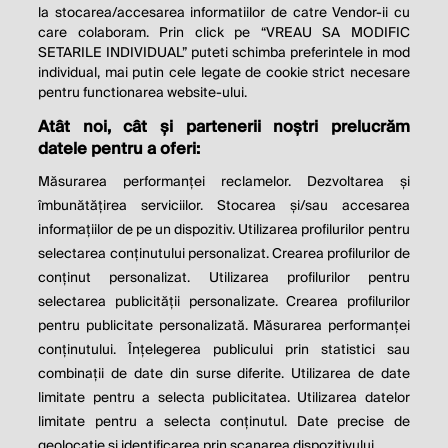
la stocarea/accesarea informatiilor de catre Vendor-ii cu
care colaboram. Prin click pe “VREAU SA MODIFIC
SETARILE INDIVIDUAL” puteti schimba preferintele in mod
individual, mai putin cele legate de cookie strict necesare
pentru functionarea website-ului.
Atât noi, cât și partenerii noștri prelucrăm
THE SOCIAL RESPONSIBILITY OF
datele pentru a oferi:
BUSINESS IS TO INCREASE ITS
Măsurarea performanței reclamelor. Dezvoltarea și
PROFITS.
îmbunătățirea serviciilor. Stocarea și/sau accesarea
informațiilor de pe un dispozitiv. Utilizarea profilurilor pentru
Milton Friedman
selectarea conținutului personalizat. Crearea profilurilor de
conținut personalizat. Utilizarea profilurilor pentru
selectarea publicității personalizate. Crearea profilurilor
© 2026 Profit.ro. Toate drepturile rezervate.
pentru publicitate personalizată. Măsurarea performanței
Dezvoltat de
1616.ro
conținutului. Înțelegerea publicului prin statistici sau
combinații de date din surse diferite. Utilizarea de date
Contact
Publicitate
Despre noi
limitate pentru a selecta publicitatea. Utilizarea datelor
Politica de cookie
Politica de
limitate pentru a selecta conținutul. Date precise de
confidențialitate
Setări cookies
geolocație și identificarea prin scanarea dispozitivului.