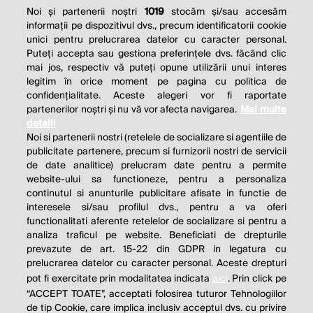
Noi și partenerii noștri
1019
stocăm și/sau accesăm
informații pe dispozitivul dvs., precum identificatorii cookie
unici pentru prelucrarea datelor cu caracter personal.
Puteți accepta sau gestiona preferințele dvs. făcând clic
mai jos, respectiv vă puteți opune utilizării unui interes
legitim în orice moment pe pagina cu politica de
confidențialitate. Aceste alegeri vor fi raportate
partenerilor noștri și nu vă vor afecta navigarea.
Mai multe
detalii
Noi si partenerii nostri (retelele de socializare si agentiile de
publicitate partenere, precum si furnizorii nostri de servicii
de date analitice) prelucram date pentru a permite
website-ului sa functioneze, pentru a personaliza
continutul si anunturile publicitare afisate in functie de
interesele si/sau profilul dvs., pentru a va oferi
functionalitati aferente retelelor de socializare si pentru a
analiza traficul pe website. Beneficiati de drepturile
prevazute de art. 15-22 din GDPR in legatura cu
prelucrarea datelor cu caracter personal. Aceste drepturi
pot fi exercitate prin modalitatea indicata
aici
. Prin click pe
“ACCEPT TOATE”, acceptati folosirea tuturor Tehnologiilor
de tip Cookie, care implica inclusiv acceptul dvs. cu privire