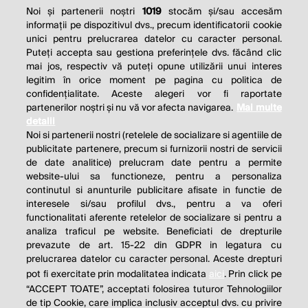
Noi și partenerii noștri
1019
stocăm și/sau accesăm
informații pe dispozitivul dvs., precum identificatorii cookie
unici pentru prelucrarea datelor cu caracter personal.
Puteți accepta sau gestiona preferințele dvs. făcând clic
mai jos, respectiv vă puteți opune utilizării unui interes
legitim în orice moment pe pagina cu politica de
confidențialitate. Aceste alegeri vor fi raportate
partenerilor noștri și nu vă vor afecta navigarea.
Mai multe
detalii
Noi si partenerii nostri (retelele de socializare si agentiile de
publicitate partenere, precum si furnizorii nostri de servicii
de date analitice) prelucram date pentru a permite
website-ului sa functioneze, pentru a personaliza
continutul si anunturile publicitare afisate in functie de
interesele si/sau profilul dvs., pentru a va oferi
functionalitati aferente retelelor de socializare si pentru a
analiza traficul pe website. Beneficiati de drepturile
prevazute de art. 15-22 din GDPR in legatura cu
prelucrarea datelor cu caracter personal. Aceste drepturi
pot fi exercitate prin modalitatea indicata
aici
. Prin click pe
“ACCEPT TOATE”, acceptati folosirea tuturor Tehnologiilor
de tip Cookie, care implica inclusiv acceptul dvs. cu privire