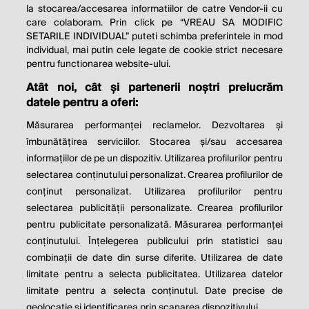
la stocarea/accesarea informatiilor de catre Vendor-ii cu
care colaboram. Prin click pe “VREAU SA MODIFIC
SETARILE INDIVIDUAL” puteti schimba preferintele in mod
individual, mai putin cele legate de cookie strict necesare
pentru functionarea website-ului.
Atât noi, cât și partenerii noștri prelucrăm
THE SOCIAL RESPONSIBILITY OF
datele pentru a oferi:
BUSINESS IS TO INCREASE ITS
Măsurarea performanței reclamelor. Dezvoltarea și
PROFITS.
îmbunătățirea serviciilor. Stocarea și/sau accesarea
informațiilor de pe un dispozitiv. Utilizarea profilurilor pentru
Milton Friedman
selectarea conținutului personalizat. Crearea profilurilor de
conținut personalizat. Utilizarea profilurilor pentru
selectarea publicității personalizate. Crearea profilurilor
© 2026 Profit.ro. Toate drepturile rezervate.
pentru publicitate personalizată. Măsurarea performanței
Dezvoltat de
1616.ro
conținutului. Înțelegerea publicului prin statistici sau
combinații de date din surse diferite. Utilizarea de date
Contact
Publicitate
Despre noi
limitate pentru a selecta publicitatea. Utilizarea datelor
Politica de cookie
Politica de
limitate pentru a selecta conținutul. Date precise de
confidențialitate
Setări cookies
geolocație și identificarea prin scanarea dispozitivului.