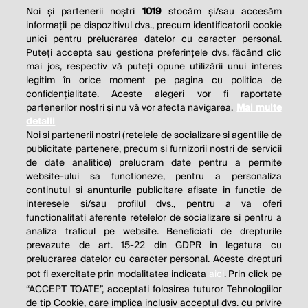
Noi și partenerii noștri
1019
stocăm și/sau accesăm
informații pe dispozitivul dvs., precum identificatorii cookie
unici pentru prelucrarea datelor cu caracter personal.
Puteți accepta sau gestiona preferințele dvs. făcând clic
mai jos, respectiv vă puteți opune utilizării unui interes
legitim în orice moment pe pagina cu politica de
confidențialitate. Aceste alegeri vor fi raportate
partenerilor noștri și nu vă vor afecta navigarea.
Mai multe
detalii
Noi si partenerii nostri (retelele de socializare si agentiile de
publicitate partenere, precum si furnizorii nostri de servicii
de date analitice) prelucram date pentru a permite
website-ului sa functioneze, pentru a personaliza
continutul si anunturile publicitare afisate in functie de
interesele si/sau profilul dvs., pentru a va oferi
functionalitati aferente retelelor de socializare si pentru a
analiza traficul pe website. Beneficiati de drepturile
prevazute de art. 15-22 din GDPR in legatura cu
prelucrarea datelor cu caracter personal. Aceste drepturi
pot fi exercitate prin modalitatea indicata
aici
. Prin click pe
“ACCEPT TOATE”, acceptati folosirea tuturor Tehnologiilor
de tip Cookie, care implica inclusiv acceptul dvs. cu privire