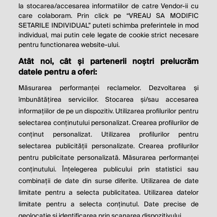
la stocarea/accesarea informatiilor de catre Vendor-ii cu
care colaboram. Prin click pe “VREAU SA MODIFIC
SETARILE INDIVIDUAL” puteti schimba preferintele in mod
individual, mai putin cele legate de cookie strict necesare
pentru functionarea website-ului.
Atât noi, cât și partenerii noștri prelucrăm
THE SOCIAL RESPONSIBILITY OF
datele pentru a oferi:
BUSINESS IS TO INCREASE ITS
Măsurarea performanței reclamelor. Dezvoltarea și
PROFITS.
îmbunătățirea serviciilor. Stocarea și/sau accesarea
informațiilor de pe un dispozitiv. Utilizarea profilurilor pentru
Milton Friedman
selectarea conținutului personalizat. Crearea profilurilor de
conținut personalizat. Utilizarea profilurilor pentru
selectarea publicității personalizate. Crearea profilurilor
© 2026 Profit.ro. Toate drepturile rezervate.
pentru publicitate personalizată. Măsurarea performanței
Dezvoltat de
1616.ro
conținutului. Înțelegerea publicului prin statistici sau
combinații de date din surse diferite. Utilizarea de date
Contact
Publicitate
Despre noi
limitate pentru a selecta publicitatea. Utilizarea datelor
Politica de cookie
Politica de
limitate pentru a selecta conținutul. Date precise de
confidențialitate
Setări cookies
geolocație și identificarea prin scanarea dispozitivului.