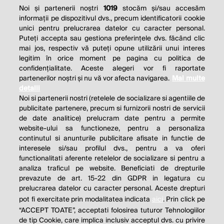
Noi și partenerii noștri
1019
stocăm și/sau accesăm
informații pe dispozitivul dvs., precum identificatorii cookie
unici pentru prelucrarea datelor cu caracter personal.
Puteți accepta sau gestiona preferințele dvs. făcând clic
mai jos, respectiv vă puteți opune utilizării unui interes
legitim în orice moment pe pagina cu politica de
confidențialitate. Aceste alegeri vor fi raportate
partenerilor noștri și nu vă vor afecta navigarea.
Mai multe
detalii
Noi si partenerii nostri (retelele de socializare si agentiile de
publicitate partenere, precum si furnizorii nostri de servicii
de date analitice) prelucram date pentru a permite
website-ului sa functioneze, pentru a personaliza
continutul si anunturile publicitare afisate in functie de
interesele si/sau profilul dvs., pentru a va oferi
functionalitati aferente retelelor de socializare si pentru a
analiza traficul pe website. Beneficiati de drepturile
prevazute de art. 15-22 din GDPR in legatura cu
prelucrarea datelor cu caracter personal. Aceste drepturi
pot fi exercitate prin modalitatea indicata
aici
. Prin click pe
“ACCEPT TOATE”, acceptati folosirea tuturor Tehnologiilor
de tip Cookie, care implica inclusiv acceptul dvs. cu privire