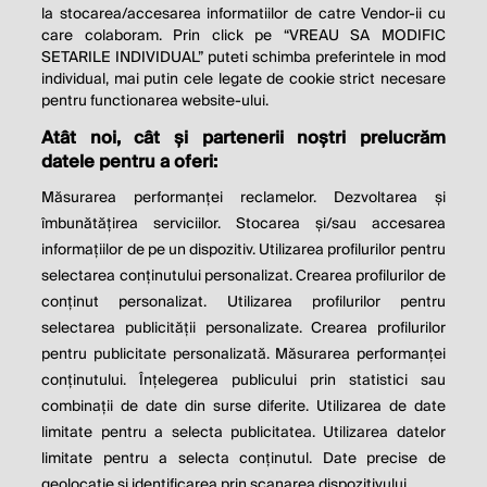
la stocarea/accesarea informatiilor de catre Vendor-ii cu
care colaboram. Prin click pe “VREAU SA MODIFIC
SETARILE INDIVIDUAL” puteti schimba preferintele in mod
individual, mai putin cele legate de cookie strict necesare
pentru functionarea website-ului.
Atât noi, cât și partenerii noștri prelucrăm
THE SOCIAL RESPONSIBILITY OF
datele pentru a oferi:
BUSINESS IS TO INCREASE ITS
Măsurarea performanței reclamelor. Dezvoltarea și
PROFITS.
îmbunătățirea serviciilor. Stocarea și/sau accesarea
informațiilor de pe un dispozitiv. Utilizarea profilurilor pentru
Milton Friedman
selectarea conținutului personalizat. Crearea profilurilor de
conținut personalizat. Utilizarea profilurilor pentru
selectarea publicității personalizate. Crearea profilurilor
© 2026 Profit.ro. Toate drepturile rezervate.
pentru publicitate personalizată. Măsurarea performanței
Dezvoltat de
1616.ro
conținutului. Înțelegerea publicului prin statistici sau
combinații de date din surse diferite. Utilizarea de date
Contact
Publicitate
Despre noi
limitate pentru a selecta publicitatea. Utilizarea datelor
Politica de cookie
Politica de
limitate pentru a selecta conținutul. Date precise de
confidențialitate
Setări cookies
geolocație și identificarea prin scanarea dispozitivului.