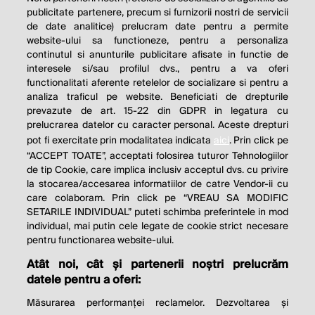
publicitate partenere, precum si furnizorii nostri de servicii
de date analitice) prelucram date pentru a permite
website-ului sa functioneze, pentru a personaliza
continutul si anunturile publicitare afisate in functie de
interesele si/sau profilul dvs., pentru a va oferi
functionalitati aferente retelelor de socializare si pentru a
analiza traficul pe website. Beneficiati de drepturile
prevazute de art. 15-22 din GDPR in legatura cu
prelucrarea datelor cu caracter personal. Aceste drepturi
pot fi exercitate prin modalitatea indicata
aici
. Prin click pe
“ACCEPT TOATE”, acceptati folosirea tuturor Tehnologiilor
de tip Cookie, care implica inclusiv acceptul dvs. cu privire
la stocarea/accesarea informatiilor de catre Vendor-ii cu
care colaboram. Prin click pe “VREAU SA MODIFIC
SETARILE INDIVIDUAL” puteti schimba preferintele in mod
individual, mai putin cele legate de cookie strict necesare
pentru functionarea website-ului.
Atât noi, cât și partenerii noștri prelucrăm
THE SOCIAL RESPONSIBILITY OF
datele pentru a oferi:
BUSINESS IS TO INCREASE ITS
Măsurarea performanței reclamelor. Dezvoltarea și
PROFITS.