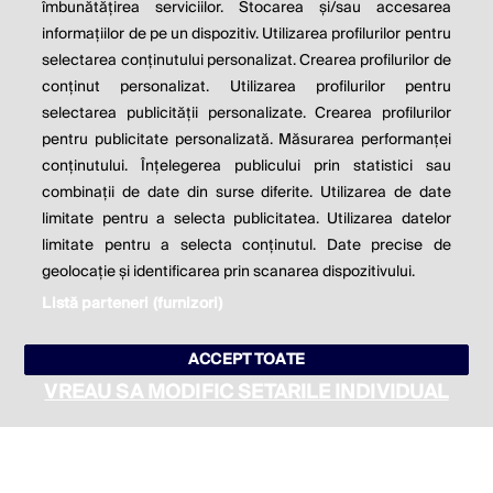
îmbunătățirea serviciilor. Stocarea și/sau accesarea
informațiilor de pe un dispozitiv. Utilizarea profilurilor pentru
Milton Friedman
selectarea conținutului personalizat. Crearea profilurilor de
conținut personalizat. Utilizarea profilurilor pentru
selectarea publicității personalizate. Crearea profilurilor
© 2026 Profit.ro. Toate drepturile rezervate.
pentru publicitate personalizată. Măsurarea performanței
Dezvoltat de
1616.ro
conținutului. Înțelegerea publicului prin statistici sau
combinații de date din surse diferite. Utilizarea de date
Contact
Publicitate
Despre noi
limitate pentru a selecta publicitatea. Utilizarea datelor
Politica de cookie
Politica de
limitate pentru a selecta conținutul. Date precise de
confidențialitate
Setări cookies
geolocație și identificarea prin scanarea dispozitivului.
Listă parteneri (furnizori)
este parte a
ACCEPT TOATE
VREAU SA MODIFIC SETARILE INDIVIDUAL