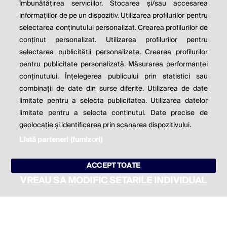
îmbunătățirea serviciilor. Stocarea și/sau accesarea
informațiilor de pe un dispozitiv. Utilizarea profilurilor pentru
Milton Friedman
selectarea conținutului personalizat. Crearea profilurilor de
conținut personalizat. Utilizarea profilurilor pentru
selectarea publicității personalizate. Crearea profilurilor
© 2026 Profit.ro. Toate drepturile rezervate.
pentru publicitate personalizată. Măsurarea performanței
Dezvoltat de
1616.ro
conținutului. Înțelegerea publicului prin statistici sau
combinații de date din surse diferite. Utilizarea de date
Contact
Publicitate
Despre noi
limitate pentru a selecta publicitatea. Utilizarea datelor
Politica de cookie
Politica de
limitate pentru a selecta conținutul. Date precise de
confidențialitate
Setări cookies
geolocație și identificarea prin scanarea dispozitivului.
Listă parteneri (furnizori)
este parte a
ACCEPT TOATE
VREAU SA MODIFIC SETARILE INDIVIDUAL