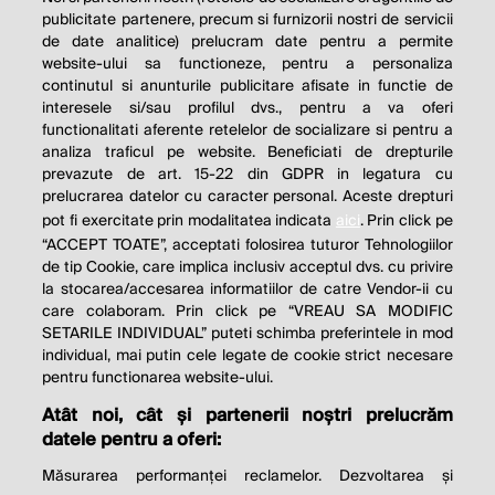
publicitate partenere, precum si furnizorii nostri de servicii
de date analitice) prelucram date pentru a permite
website-ului sa functioneze, pentru a personaliza
continutul si anunturile publicitare afisate in functie de
interesele si/sau profilul dvs., pentru a va oferi
functionalitati aferente retelelor de socializare si pentru a
analiza traficul pe website. Beneficiati de drepturile
prevazute de art. 15-22 din GDPR in legatura cu
prelucrarea datelor cu caracter personal. Aceste drepturi
pot fi exercitate prin modalitatea indicata
aici
. Prin click pe
“ACCEPT TOATE”, acceptati folosirea tuturor Tehnologiilor
de tip Cookie, care implica inclusiv acceptul dvs. cu privire
la stocarea/accesarea informatiilor de catre Vendor-ii cu
care colaboram. Prin click pe “VREAU SA MODIFIC
SETARILE INDIVIDUAL” puteti schimba preferintele in mod
individual, mai putin cele legate de cookie strict necesare
pentru functionarea website-ului.
Atât noi, cât și partenerii noștri prelucrăm
THE SOCIAL RESPONSIBILITY OF
datele pentru a oferi:
BUSINESS IS TO INCREASE ITS
Măsurarea performanței reclamelor. Dezvoltarea și
PROFITS.