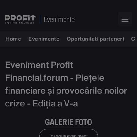
Evenimente
Home
Evenimente
Oportunitati parteneri
C
Eveniment Profit
Financial.forum - Piețele
financiare și provocările noilor
crize - Ediția a V-a
GALERIE FOTO
Înapoi la eveniment