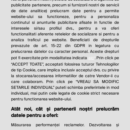
publicitate partenere, precum si furnizorii nostri de servicii
de date analitice) prelucram date pentru a permite
website-ului sa functioneze, pentru a personaliza
continutul si anunturile publicitare afisate in functie de
interesele si/sau profilul dvs., pentru a va oferi
functionalitati aferente retelelor de socializare si pentru a
analiza traficul pe website. Beneficiati de drepturile
prevazute de art. 15-22 din GDPR in legatura cu
prelucrarea datelor cu caracter personal. Aceste drepturi
pot fi exercitate prin modalitatea indicata
aici
. Prin click pe
“ACCEPT TOATE”, acceptati folosirea tuturor Tehnologiilor
de tip Cookie, care implica inclusiv acceptul dvs. cu privire
la stocarea/accesarea informatiilor de catre Vendor-ii cu
care colaboram. Prin click pe “VREAU SA MODIFIC
SETARILE INDIVIDUAL” puteti schimba preferintele in mod
individual, mai putin cele legate de cookie strict necesare
pentru functionarea website-ului.
Atât noi, cât și partenerii noștri prelucrăm
THE SOCIAL RESPONSIBILITY OF
datele pentru a oferi:
BUSINESS IS TO INCREASE ITS
Măsurarea performanței reclamelor. Dezvoltarea și
PROFITS.