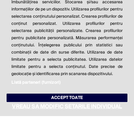
îmbunătățirea serviciilor. Stocarea și/sau accesarea
informațiilor de pe un dispozitiv. Utilizarea profilurilor pentru
Milton Friedman
selectarea conținutului personalizat. Crearea profilurilor de
conținut personalizat. Utilizarea profilurilor pentru
selectarea publicității personalizate. Crearea profilurilor
© 2026 Profit.ro. Toate drepturile rezervate.
pentru publicitate personalizată. Măsurarea performanței
Dezvoltat de
1616.ro
conținutului. Înțelegerea publicului prin statistici sau
combinații de date din surse diferite. Utilizarea de date
Contact
Publicitate
Despre noi
limitate pentru a selecta publicitatea. Utilizarea datelor
Politica de cookie
Politica de
limitate pentru a selecta conținutul. Date precise de
confidențialitate
Setări cookies
geolocație și identificarea prin scanarea dispozitivului.
Listă parteneri (furnizori)
este parte a
ACCEPT TOATE
VREAU SA MODIFIC SETARILE INDIVIDUAL