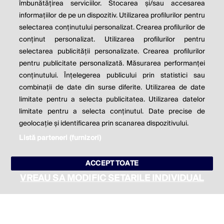
îmbunătățirea serviciilor. Stocarea și/sau accesarea
informațiilor de pe un dispozitiv. Utilizarea profilurilor pentru
Milton Friedman
selectarea conținutului personalizat. Crearea profilurilor de
conținut personalizat. Utilizarea profilurilor pentru
selectarea publicității personalizate. Crearea profilurilor
© 2026 Profit.ro. Toate drepturile rezervate.
pentru publicitate personalizată. Măsurarea performanței
Dezvoltat de
1616.ro
conținutului. Înțelegerea publicului prin statistici sau
combinații de date din surse diferite. Utilizarea de date
Contact
Publicitate
Despre noi
limitate pentru a selecta publicitatea. Utilizarea datelor
Politica de cookie
Politica de
limitate pentru a selecta conținutul. Date precise de
confidențialitate
Setări cookies
geolocație și identificarea prin scanarea dispozitivului.
Listă parteneri (furnizori)
este parte a
ACCEPT TOATE
VREAU SA MODIFIC SETARILE INDIVIDUAL