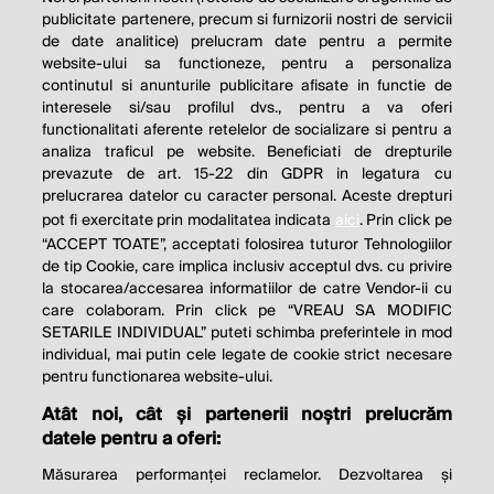
publicitate partenere, precum si furnizorii nostri de servicii
de date analitice) prelucram date pentru a permite
website-ului sa functioneze, pentru a personaliza
continutul si anunturile publicitare afisate in functie de
interesele si/sau profilul dvs., pentru a va oferi
functionalitati aferente retelelor de socializare si pentru a
analiza traficul pe website. Beneficiati de drepturile
prevazute de art. 15-22 din GDPR in legatura cu
prelucrarea datelor cu caracter personal. Aceste drepturi
pot fi exercitate prin modalitatea indicata
aici
. Prin click pe
“ACCEPT TOATE”, acceptati folosirea tuturor Tehnologiilor
de tip Cookie, care implica inclusiv acceptul dvs. cu privire
la stocarea/accesarea informatiilor de catre Vendor-ii cu
care colaboram. Prin click pe “VREAU SA MODIFIC
SETARILE INDIVIDUAL” puteti schimba preferintele in mod
individual, mai putin cele legate de cookie strict necesare
pentru functionarea website-ului.
Atât noi, cât și partenerii noștri prelucrăm
THE SOCIAL RESPONSIBILITY OF
datele pentru a oferi:
BUSINESS IS TO INCREASE ITS
Măsurarea performanței reclamelor. Dezvoltarea și
PROFITS.