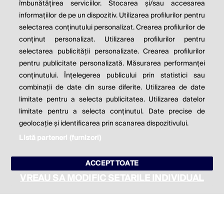
îmbunătățirea serviciilor. Stocarea și/sau accesarea
informațiilor de pe un dispozitiv. Utilizarea profilurilor pentru
Milton Friedman
selectarea conținutului personalizat. Crearea profilurilor de
conținut personalizat. Utilizarea profilurilor pentru
selectarea publicității personalizate. Crearea profilurilor
© 2026 Profit.ro. Toate drepturile rezervate.
pentru publicitate personalizată. Măsurarea performanței
Dezvoltat de
1616.ro
conținutului. Înțelegerea publicului prin statistici sau
combinații de date din surse diferite. Utilizarea de date
Contact
Publicitate
Despre noi
limitate pentru a selecta publicitatea. Utilizarea datelor
Politica de cookie
Politica de
limitate pentru a selecta conținutul. Date precise de
confidențialitate
Setări cookies
geolocație și identificarea prin scanarea dispozitivului.
Listă parteneri (furnizori)
este parte a
ACCEPT TOATE
VREAU SA MODIFIC SETARILE INDIVIDUAL