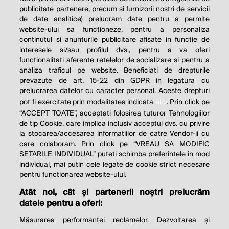
publicitate partenere, precum si furnizorii nostri de servicii
de date analitice) prelucram date pentru a permite
website-ului sa functioneze, pentru a personaliza
continutul si anunturile publicitare afisate in functie de
interesele si/sau profilul dvs., pentru a va oferi
functionalitati aferente retelelor de socializare si pentru a
analiza traficul pe website. Beneficiati de drepturile
prevazute de art. 15-22 din GDPR in legatura cu
prelucrarea datelor cu caracter personal. Aceste drepturi
pot fi exercitate prin modalitatea indicata
aici
. Prin click pe
“ACCEPT TOATE”, acceptati folosirea tuturor Tehnologiilor
de tip Cookie, care implica inclusiv acceptul dvs. cu privire
la stocarea/accesarea informatiilor de catre Vendor-ii cu
care colaboram. Prin click pe “VREAU SA MODIFIC
SETARILE INDIVIDUAL” puteti schimba preferintele in mod
individual, mai putin cele legate de cookie strict necesare
pentru functionarea website-ului.
Atât noi, cât și partenerii noștri prelucrăm
THE SOCIAL RESPONSIBILITY OF
datele pentru a oferi:
BUSINESS IS TO INCREASE ITS
Măsurarea performanței reclamelor. Dezvoltarea și
PROFITS.