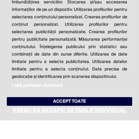
îmbunătățirea serviciilor. Stocarea și/sau accesarea
informațiilor de pe un dispozitiv. Utilizarea profilurilor pentru
Milton Friedman
selectarea conținutului personalizat. Crearea profilurilor de
conținut personalizat. Utilizarea profilurilor pentru
selectarea publicității personalizate. Crearea profilurilor
© 2026 Profit.ro. Toate drepturile rezervate.
pentru publicitate personalizată. Măsurarea performanței
Dezvoltat de
1616.ro
conținutului. Înțelegerea publicului prin statistici sau
combinații de date din surse diferite. Utilizarea de date
Contact
Publicitate
Despre noi
limitate pentru a selecta publicitatea. Utilizarea datelor
Politica de cookie
Politica de
limitate pentru a selecta conținutul. Date precise de
confidențialitate
Setări cookies
geolocație și identificarea prin scanarea dispozitivului.
Listă parteneri (furnizori)
este parte a
ACCEPT TOATE
VREAU SA MODIFIC SETARILE INDIVIDUAL