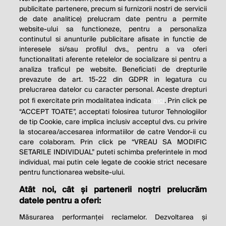
publicitate partenere, precum si furnizorii nostri de servicii
de date analitice) prelucram date pentru a permite
website-ului sa functioneze, pentru a personaliza
continutul si anunturile publicitare afisate in functie de
interesele si/sau profilul dvs., pentru a va oferi
functionalitati aferente retelelor de socializare si pentru a
analiza traficul pe website. Beneficiati de drepturile
prevazute de art. 15-22 din GDPR in legatura cu
prelucrarea datelor cu caracter personal. Aceste drepturi
pot fi exercitate prin modalitatea indicata
aici
. Prin click pe
“ACCEPT TOATE”, acceptati folosirea tuturor Tehnologiilor
de tip Cookie, care implica inclusiv acceptul dvs. cu privire
la stocarea/accesarea informatiilor de catre Vendor-ii cu
care colaboram. Prin click pe “VREAU SA MODIFIC
SETARILE INDIVIDUAL” puteti schimba preferintele in mod
individual, mai putin cele legate de cookie strict necesare
pentru functionarea website-ului.
Atât noi, cât și partenerii noștri prelucrăm
THE SOCIAL RESPONSIBILITY OF
datele pentru a oferi:
BUSINESS IS TO INCREASE ITS
Măsurarea performanței reclamelor. Dezvoltarea și
PROFITS.