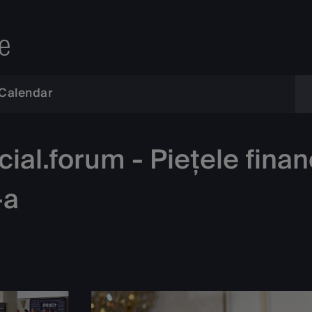
e
Calendar
ial.forum - Piețele finan
-a