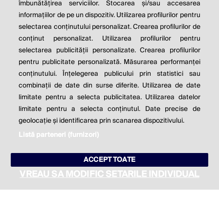
îmbunătățirea serviciilor. Stocarea și/sau accesarea
informațiilor de pe un dispozitiv. Utilizarea profilurilor pentru
Milton Friedman
selectarea conținutului personalizat. Crearea profilurilor de
conținut personalizat. Utilizarea profilurilor pentru
selectarea publicității personalizate. Crearea profilurilor
© 2026 Profit.ro. Toate drepturile rezervate.
pentru publicitate personalizată. Măsurarea performanței
Dezvoltat de
1616.ro
conținutului. Înțelegerea publicului prin statistici sau
combinații de date din surse diferite. Utilizarea de date
Contact
Publicitate
Despre noi
limitate pentru a selecta publicitatea. Utilizarea datelor
Politica de cookie
Politica de
limitate pentru a selecta conținutul. Date precise de
confidențialitate
Setări cookies
geolocație și identificarea prin scanarea dispozitivului.
Listă parteneri (furnizori)
este parte a
ACCEPT TOATE
VREAU SA MODIFIC SETARILE INDIVIDUAL