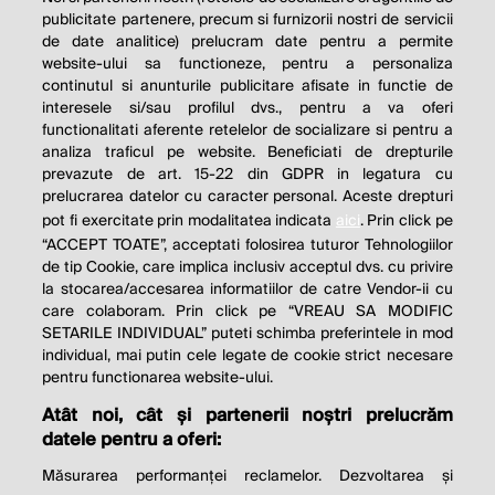
publicitate partenere, precum si furnizorii nostri de servicii
de date analitice) prelucram date pentru a permite
website-ului sa functioneze, pentru a personaliza
continutul si anunturile publicitare afisate in functie de
interesele si/sau profilul dvs., pentru a va oferi
functionalitati aferente retelelor de socializare si pentru a
analiza traficul pe website. Beneficiati de drepturile
prevazute de art. 15-22 din GDPR in legatura cu
prelucrarea datelor cu caracter personal. Aceste drepturi
pot fi exercitate prin modalitatea indicata
aici
. Prin click pe
“ACCEPT TOATE”, acceptati folosirea tuturor Tehnologiilor
de tip Cookie, care implica inclusiv acceptul dvs. cu privire
la stocarea/accesarea informatiilor de catre Vendor-ii cu
care colaboram. Prin click pe “VREAU SA MODIFIC
SETARILE INDIVIDUAL” puteti schimba preferintele in mod
individual, mai putin cele legate de cookie strict necesare
pentru functionarea website-ului.
Atât noi, cât și partenerii noștri prelucrăm
THE SOCIAL RESPONSIBILITY OF
datele pentru a oferi:
BUSINESS IS TO INCREASE ITS
Măsurarea performanței reclamelor. Dezvoltarea și
PROFITS.