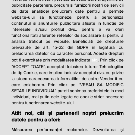
publicitate partenere, precum si furnizorii nostri de servicii
de date analitice) prelucram date pentru a permite
website-ului sa functioneze, pentru a personaliza
continutul si anunturile publicitare afisate in functie de
interesele si/sau profilul dvs., pentru a va oferi
functionalitati aferente retelelor de socializare si pentru a
analiza traficul pe website. Beneficiati de drepturile
prevazute de art. 15-22 din GDPR in legatura cu
prelucrarea datelor cu caracter personal. Aceste drepturi
pot fi exercitate prin modalitatea indicata
aici
. Prin click pe
“ACCEPT TOATE”, acceptati folosirea tuturor Tehnologiilor
de tip Cookie, care implica inclusiv acceptul dvs. cu privire
la stocarea/accesarea informatiilor de catre Vendor-ii cu
care colaboram. Prin click pe “VREAU SA MODIFIC
SETARILE INDIVIDUAL” puteti schimba preferintele in mod
individual, mai putin cele legate de cookie strict necesare
pentru functionarea website-ului.
Atât noi, cât și partenerii noștri prelucrăm
THE SOCIAL RESPONSIBILITY OF
datele pentru a oferi:
BUSINESS IS TO INCREASE ITS
Măsurarea performanței reclamelor. Dezvoltarea și
PROFITS.