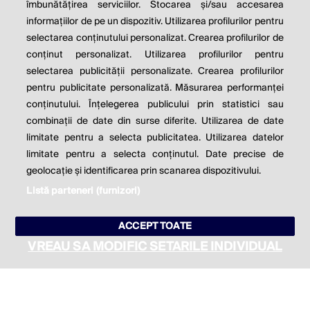
îmbunătățirea serviciilor. Stocarea și/sau accesarea
informațiilor de pe un dispozitiv. Utilizarea profilurilor pentru
Milton Friedman
selectarea conținutului personalizat. Crearea profilurilor de
conținut personalizat. Utilizarea profilurilor pentru
selectarea publicității personalizate. Crearea profilurilor
© 2026 Profit.ro. Toate drepturile rezervate.
pentru publicitate personalizată. Măsurarea performanței
Dezvoltat de
1616.ro
conținutului. Înțelegerea publicului prin statistici sau
combinații de date din surse diferite. Utilizarea de date
Contact
Publicitate
Despre noi
limitate pentru a selecta publicitatea. Utilizarea datelor
Politica de cookie
Politica de
limitate pentru a selecta conținutul. Date precise de
confidențialitate
Setări cookies
geolocație și identificarea prin scanarea dispozitivului.
Listă parteneri (furnizori)
este parte a
ACCEPT TOATE
VREAU SA MODIFIC SETARILE INDIVIDUAL