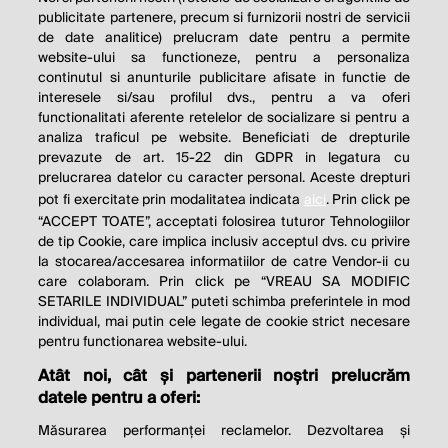
publicitate partenere, precum si furnizorii nostri de servicii
de date analitice) prelucram date pentru a permite
website-ului sa functioneze, pentru a personaliza
continutul si anunturile publicitare afisate in functie de
interesele si/sau profilul dvs., pentru a va oferi
functionalitati aferente retelelor de socializare si pentru a
analiza traficul pe website. Beneficiati de drepturile
prevazute de art. 15-22 din GDPR in legatura cu
prelucrarea datelor cu caracter personal. Aceste drepturi
pot fi exercitate prin modalitatea indicata
aici
. Prin click pe
“ACCEPT TOATE”, acceptati folosirea tuturor Tehnologiilor
de tip Cookie, care implica inclusiv acceptul dvs. cu privire
la stocarea/accesarea informatiilor de catre Vendor-ii cu
care colaboram. Prin click pe “VREAU SA MODIFIC
SETARILE INDIVIDUAL” puteti schimba preferintele in mod
individual, mai putin cele legate de cookie strict necesare
pentru functionarea website-ului.
Atât noi, cât și partenerii noștri prelucrăm
THE SOCIAL RESPONSIBILITY OF
datele pentru a oferi:
BUSINESS IS TO INCREASE ITS
Măsurarea performanței reclamelor. Dezvoltarea și
PROFITS.