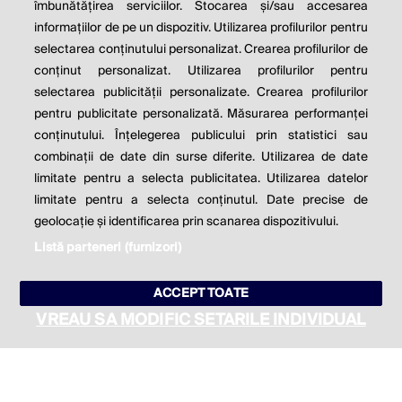
îmbunătățirea serviciilor. Stocarea și/sau accesarea
informațiilor de pe un dispozitiv. Utilizarea profilurilor pentru
Milton Friedman
selectarea conținutului personalizat. Crearea profilurilor de
conținut personalizat. Utilizarea profilurilor pentru
selectarea publicității personalizate. Crearea profilurilor
© 2026 Profit.ro. Toate drepturile rezervate.
pentru publicitate personalizată. Măsurarea performanței
Dezvoltat de
1616.ro
conținutului. Înțelegerea publicului prin statistici sau
combinații de date din surse diferite. Utilizarea de date
Contact
Publicitate
Despre noi
limitate pentru a selecta publicitatea. Utilizarea datelor
Politica de cookie
Politica de
limitate pentru a selecta conținutul. Date precise de
confidențialitate
Setări cookies
geolocație și identificarea prin scanarea dispozitivului.
Listă parteneri (furnizori)
este parte a
ACCEPT TOATE
VREAU SA MODIFIC SETARILE INDIVIDUAL