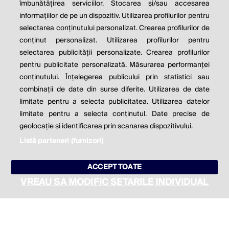
îmbunătățirea serviciilor. Stocarea și/sau accesarea
informațiilor de pe un dispozitiv. Utilizarea profilurilor pentru
Milton Friedman
selectarea conținutului personalizat. Crearea profilurilor de
conținut personalizat. Utilizarea profilurilor pentru
selectarea publicității personalizate. Crearea profilurilor
© 2026 Profit.ro. Toate drepturile rezervate.
pentru publicitate personalizată. Măsurarea performanței
Dezvoltat de
1616.ro
conținutului. Înțelegerea publicului prin statistici sau
combinații de date din surse diferite. Utilizarea de date
Contact
Publicitate
Despre noi
limitate pentru a selecta publicitatea. Utilizarea datelor
Politica de cookie
Politica de
limitate pentru a selecta conținutul. Date precise de
confidențialitate
Setări cookies
geolocație și identificarea prin scanarea dispozitivului.
Listă parteneri (furnizori)
este parte a
ACCEPT TOATE
VREAU SA MODIFIC SETARILE INDIVIDUAL