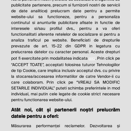
publicitate partenere, precum si furnizorii nostri de servicii
de date analitice) prelucram date pentru a permite
website-ului sa functioneze, pentru a personaliza
continutul si anunturile publicitare afisate in functie de
interesele si/sau profilul dvs., pentru a va oferi
functionalitati aferente retelelor de socializare si pentru a
analiza traficul pe website. Beneficiati de drepturile
prevazute de art. 15-22 din GDPR in legatura cu
prelucrarea datelor cu caracter personal. Aceste drepturi
pot fi exercitate prin modalitatea indicata
aici
. Prin click pe
“ACCEPT TOATE”, acceptati folosirea tuturor Tehnologiilor
de tip Cookie, care implica inclusiv acceptul dvs. cu privire
la stocarea/accesarea informatiilor de catre Vendor-ii cu
care colaboram. Prin click pe “VREAU SA MODIFIC
SETARILE INDIVIDUAL” puteti schimba preferintele in mod
individual, mai putin cele legate de cookie strict necesare
pentru functionarea website-ului.
Atât noi, cât și partenerii noștri prelucrăm
THE SOCIAL RESPONSIBILITY OF
datele pentru a oferi:
BUSINESS IS TO INCREASE ITS
Măsurarea performanței reclamelor. Dezvoltarea și
PROFITS.