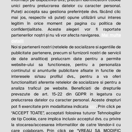
unici pentru prelucrarea datelor cu caracter personal.
Puteți accepta sau gestiona preferințele dvs. făcând clic
mai jos, respectiv vă puteți opune utilizării unui interes
legitim în orice moment pe pagina cu politica de
confidențialitate. Aceste alegeri vor fi raportate
partenerilor noștri și nu vă vor afecta navigarea.
Mai multe
detalii
Noi si partenerii nostri (retelele de socializare si agentiile de
publicitate partenere, precum si furnizorii nostri de servicii
de date analitice) prelucram date pentru a permite
website-ului sa functioneze, pentru a personaliza
continutul si anunturile publicitare afisate in functie de
interesele si/sau profilul dvs., pentru a va oferi
functionalitati aferente retelelor de socializare si pentru a
analiza traficul pe website. Beneficiati de drepturile
THE SOCIAL RESPONSIBILITY OF
prevazute de art. 15-22 din GDPR in legatura cu
BUSINESS IS TO INCREASE ITS
prelucrarea datelor cu caracter personal. Aceste drepturi
pot fi exercitate prin modalitatea indicata
aici
. Prin click pe
PROFITS.
“ACCEPT TOATE”, acceptati folosirea tuturor Tehnologiilor
de tip Cookie, care implica inclusiv acceptul dvs. cu privire
Milton Friedman
la stocarea/accesarea informatiilor de catre Vendor-ii cu
care colaboram. Prin click pe “VREAU SA MODIFIC