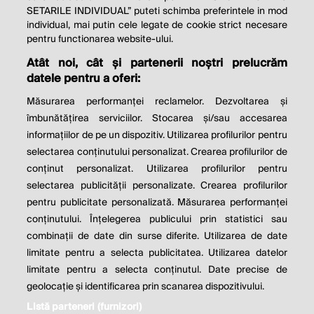
SETARILE INDIVIDUAL” puteti schimba preferintele in mod
individual, mai putin cele legate de cookie strict necesare
© 2026 Profit.ro. Toate drepturile rezervate.
pentru functionarea website-ului.
Dezvoltat de
1616.ro
Atât noi, cât și partenerii noștri prelucrăm
datele pentru a oferi:
Contact
Publicitate
Despre noi
Politica de cookie
Politica de
Măsurarea performanței reclamelor. Dezvoltarea și
confidențialitate
îmbunătățirea serviciilor. Stocarea și/sau accesarea
Setări cookies
informațiilor de pe un dispozitiv. Utilizarea profilurilor pentru
selectarea conținutului personalizat. Crearea profilurilor de
este parte a
conținut personalizat. Utilizarea profilurilor pentru
selectarea publicității personalizate. Crearea profilurilor
pentru publicitate personalizată. Măsurarea performanței
conținutului. Înțelegerea publicului prin statistici sau
combinații de date din surse diferite. Utilizarea de date
limitate pentru a selecta publicitatea. Utilizarea datelor
limitate pentru a selecta conținutul. Date precise de
geolocație și identificarea prin scanarea dispozitivului.
Listă parteneri (furnizori)