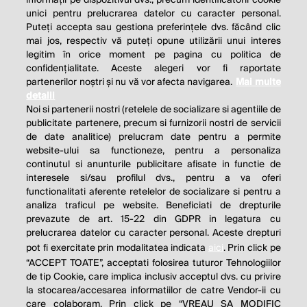
unici pentru prelucrarea datelor cu caracter personal.
Puteți accepta sau gestiona preferințele dvs. făcând clic
mai jos, respectiv vă puteți opune utilizării unui interes
legitim în orice moment pe pagina cu politica de
confidențialitate. Aceste alegeri vor fi raportate
partenerilor noștri și nu vă vor afecta navigarea.
Mai multe
detalii
Noi si partenerii nostri (retelele de socializare si agentiile de
publicitate partenere, precum si furnizorii nostri de servicii
de date analitice) prelucram date pentru a permite
website-ului sa functioneze, pentru a personaliza
continutul si anunturile publicitare afisate in functie de
interesele si/sau profilul dvs., pentru a va oferi
functionalitati aferente retelelor de socializare si pentru a
analiza traficul pe website. Beneficiati de drepturile
THE SOCIAL RESPONSIBILITY OF
prevazute de art. 15-22 din GDPR in legatura cu
BUSINESS IS TO INCREASE ITS
prelucrarea datelor cu caracter personal. Aceste drepturi
pot fi exercitate prin modalitatea indicata
aici
. Prin click pe
PROFITS.
“ACCEPT TOATE”, acceptati folosirea tuturor Tehnologiilor
de tip Cookie, care implica inclusiv acceptul dvs. cu privire
Milton Friedman
la stocarea/accesarea informatiilor de catre Vendor-ii cu
care colaboram. Prin click pe “VREAU SA MODIFIC