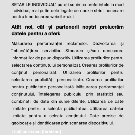
SETARILE INDIVIDUAL” puteti schimba preferintele in mod
individual, mai putin cele legate de cookie strict necesare
© 2026 Profit.ro. Toate drepturile rezervate.
pentru functionarea website-ului.
Dezvoltat de
1616.ro
Atât noi, cât și partenerii noștri prelucrăm
datele pentru a oferi:
Contact
Publicitate
Despre noi
Politica de cookie
Politica de
Măsurarea performanței reclamelor. Dezvoltarea și
confidențialitate
îmbunătățirea serviciilor. Stocarea și/sau accesarea
Setări cookies
informațiilor de pe un dispozitiv. Utilizarea profilurilor pentru
selectarea conținutului personalizat. Crearea profilurilor de
este parte a
conținut personalizat. Utilizarea profilurilor pentru
selectarea publicității personalizate. Crearea profilurilor
pentru publicitate personalizată. Măsurarea performanței
conținutului. Înțelegerea publicului prin statistici sau
combinații de date din surse diferite. Utilizarea de date
limitate pentru a selecta publicitatea. Utilizarea datelor
limitate pentru a selecta conținutul. Date precise de
geolocație și identificarea prin scanarea dispozitivului.
Listă parteneri (furnizori)